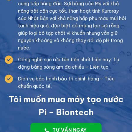
cung cấp hàng đầu: Sợi bông của Mỹ với khả
năng bắt cặn cực tốt, than hoạt tính Kuraray
của Nhật Bản với khả năng hấp phụ màu mùi hôi
tanh hiệu quả, đặc biệt có màng lọc sợi rỗng
giúp loại bỏ tạp chất vi khuẩn nhưng vẫn giữ
nguyên khoáng và không thay đổi độ pH trong
nước.
Công nghệ sục rửa tân tiến nhất hiện nay: Tự
động bằng sóng âm đa chiều – Liên tục.
Dịch vụ bảo hành bảo trì chính hàng – Tiêu
chuẩn quốc tế.
Tôi muốn mua máy tạo nước
Pi – Biontech
TƯ VẤN NGAY