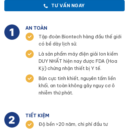
TƯ VẤN NGAY
AN TOÀN
Tập đoàn Biontech hàng đầu thế giới
có bề dày lịch sử.
Là sản phẩm máy điện giải Ion kiềm
DUY NHẤT hiện nay được FDA (Hoa
Kỳ) chứng nhận thiết bị Y tế.
Bản cực tinh khiết, nguyên tấm liền
khối, an toàn không gây nguy cơ ô
nhiễm thứ phát.
TIẾT KIỆM
Độ bền >20 năm, chi phí đầu tư