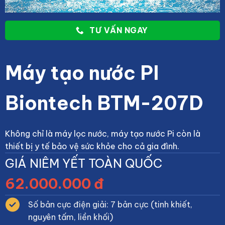
TƯ VẤN NGAY
Máy tạo nước PI
Biontech BTM-207D
Không chỉ là máy lọc nước, máy tạo nước Pi còn là
thiết bị y tế bảo vệ sức khỏe cho cả gia đình.
GIÁ NIÊM YẾT TOÀN QUỐC
62.000.000 đ
Số bản cực điện giải: 7 bản cực (tinh khiết,
nguyên tấm, liền khối)