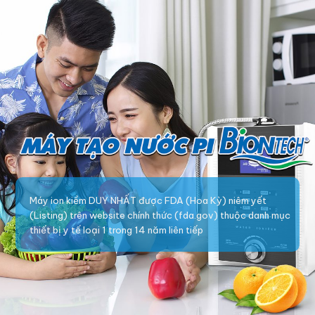
Máy ion kiềm DUY NHẤT được FDA (Hoa Kỳ) niêm yết
(Listing) trên website chính thức (fda.gov) thuộc danh mục
thiết bị y tế loại 1 trong 14 năm liên tiếp