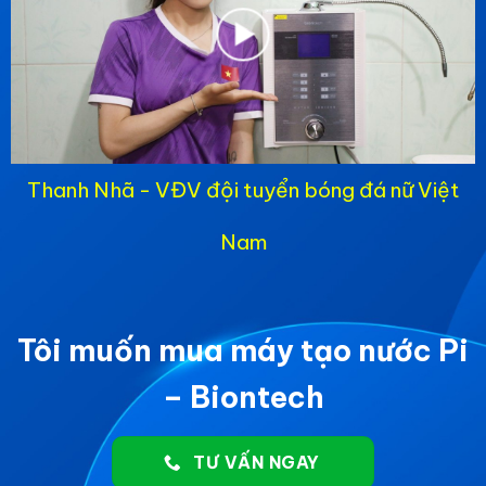
Thanh Nhã - VĐV đội tuyển bóng đá nữ Việt
Nam
Tôi muốn mua máy tạo nước Pi
– Biontech
TƯ VẤN NGAY