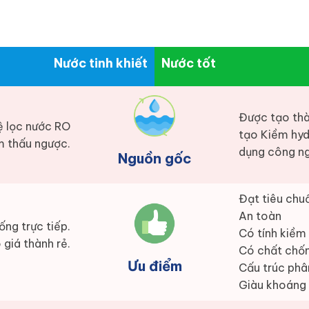
Nước tinh khiết
Nước tốt
Được tạo thà
ệ lọc nước RO
tạo Kiềm hyd
 thấu ngược.
dụng công ng
Nguồn gốc
Đạt tiêu chuẩ
An toàn
ống trực tiếp.
Có tính kiềm
 giá thành rẻ.
Có chất chố
Ưu điểm
Cấu trúc phâ
Giàu khoáng