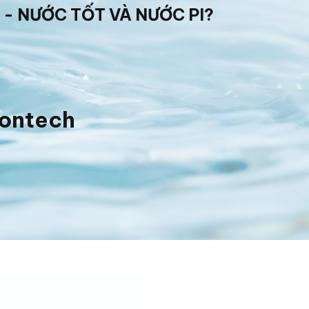
 - NƯỚC TỐT VÀ NƯỚC PI?
iontech