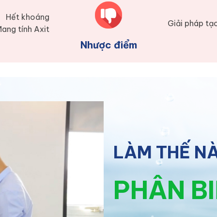
Hết khoáng
Giải pháp tạ
ang tính Axit
Nhược điểm
LÀM THẾ N
PHÂN B