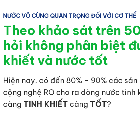
NƯỚC VÔ CÙNG QUAN TRỌNG ĐỐI VỚI CƠ THỂ
Theo khảo sát trên 5
hỏi không phân biệt đ
khiết và nước tốt
Hiện nay, có đến 80% - 90% các sản
cộng nghệ RO cho ra dòng nước tinh 
càng
TINH KHIẾT
càng
TỐT
?