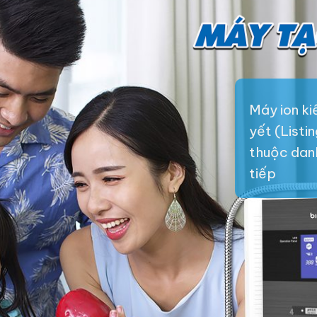
Máy ion k
yết (Listi
thuộc danh 
tiếp