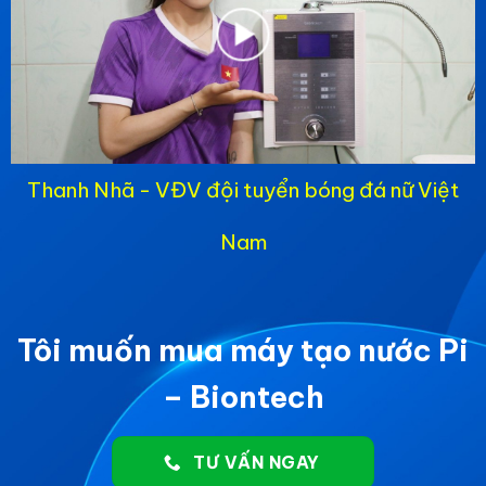
Thanh Nhã - VĐV đội tuyển bóng đá nữ Việt
Nam
Tôi muốn mua máy tạo nước Pi
– Biontech
TƯ VẤN NGAY