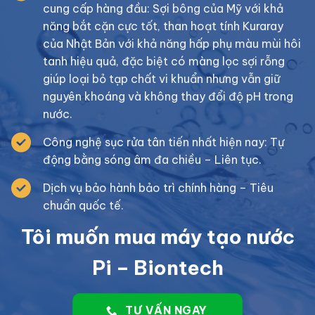
cung cấp hàng đầu: Sợi bông của Mỹ với khả
năng bắt cặn cực tốt, than hoạt tính Kuraray
của Nhật Bản với khả năng hấp phụ màu mùi hôi
tanh hiệu quả, đặc biệt có màng lọc sợi rỗng
giúp loại bỏ tạp chất vi khuẩn nhưng vẫn giữ
nguyên khoáng và không thay đổi độ pH trong
nước.
Công nghệ sục rửa tân tiến nhất hiện nay: Tự
động bằng sóng âm đa chiều – Liên tục.
Dịch vụ bảo hành bảo trì chính hàng – Tiêu
chuẩn quốc tế.
Tôi muốn mua máy tạo nước
Pi – Biontech
TƯ VẤN NGAY