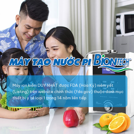
Máy ion kiềm DUY NHẤT được FDA (Hoa Kỳ) niêm yết
(Listing) trên website chính thức (fda.gov) thuộc danh mục
thiết bị y tế loại 1 trong 14 năm liên tiếp