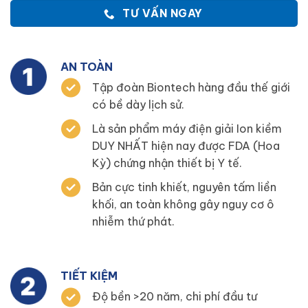
TƯ VẤN NGAY
AN TOÀN
Tập đoàn Biontech hàng đầu thế giới
có bề dày lịch sử.
Là sản phẩm máy điện giải Ion kiềm
DUY NHẤT hiện nay được FDA (Hoa
Kỳ) chứng nhận thiết bị Y tế.
Bản cực tinh khiết, nguyên tấm liền
khối, an toàn không gây nguy cơ ô
nhiễm thứ phát.
TIẾT KIỆM
Độ bền >20 năm, chi phí đầu tư