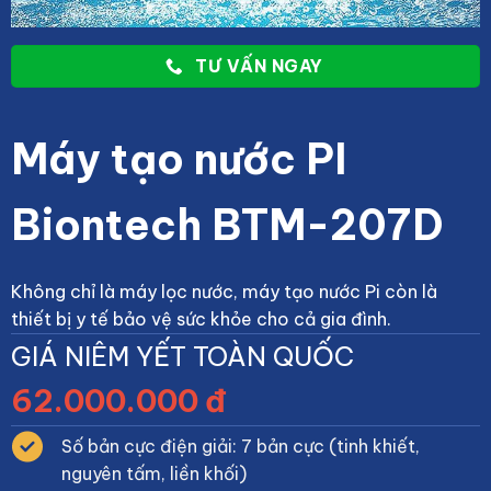
TƯ VẤN NGAY
Máy tạo nước PI
Biontech BTM-207D
Không chỉ là máy lọc nước, máy tạo nước Pi còn là
thiết bị y tế bảo vệ sức khỏe cho cả gia đình.
GIÁ NIÊM YẾT TOÀN QUỐC
62.000.000 đ
Số bản cực điện giải: 7 bản cực (tinh khiết,
nguyên tấm, liền khối)