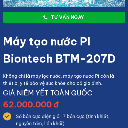
TƯ VẤN NGAY
Máy tạo nước PI
Biontech BTM-207D
Không chỉ là máy lọc nước, máy tạo nước Pi còn là
thiết bị y tế bảo vệ sức khỏe cho cả gia đình.
GIÁ NIÊM YẾT TOÀN QUỐC
62.000.000 đ
Số bản cực điện giải: 7 bản cực (tinh khiết,
nguyên tấm, liền khối)