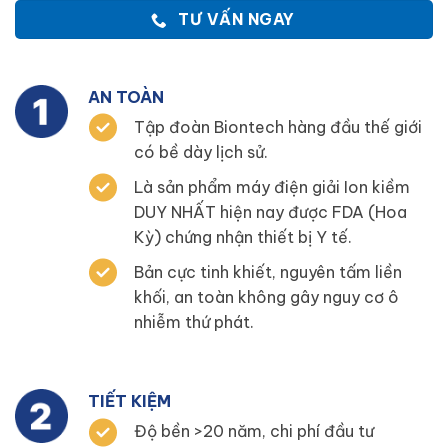
TƯ VẤN NGAY
AN TOÀN
Tập đoàn Biontech hàng đầu thế giới
có bề dày lịch sử.
Là sản phẩm máy điện giải Ion kiềm
DUY NHẤT hiện nay được FDA (Hoa
Kỳ) chứng nhận thiết bị Y tế.
Bản cực tinh khiết, nguyên tấm liền
khối, an toàn không gây nguy cơ ô
nhiễm thứ phát.
TIẾT KIỆM
Độ bền >20 năm, chi phí đầu tư