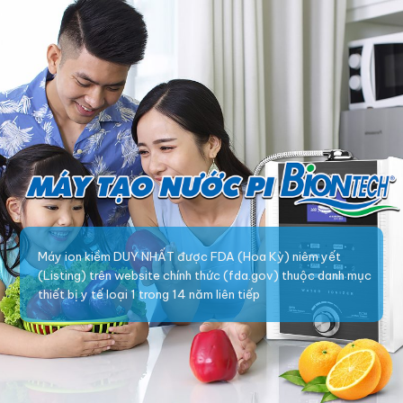
Máy ion kiềm DUY NHẤT được FDA (Hoa Kỳ) niêm yết
(Listing) trên website chính thức (fda.gov) thuộc danh mục
thiết bị y tế loại 1 trong 14 năm liên tiếp