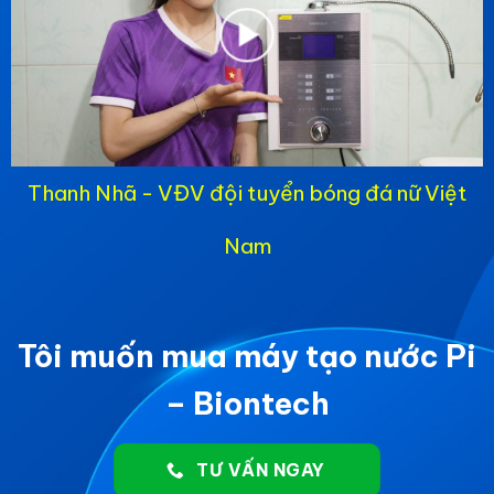
Thanh Nhã - VĐV đội tuyển bóng đá nữ Việt
Nam
Tôi muốn mua máy tạo nước Pi
– Biontech
TƯ VẤN NGAY