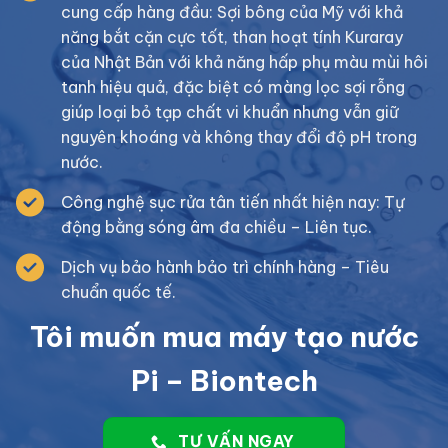
cung cấp hàng đầu: Sợi bông của Mỹ với khả
năng bắt cặn cực tốt, than hoạt tính Kuraray
của Nhật Bản với khả năng hấp phụ màu mùi hôi
tanh hiệu quả, đặc biệt có màng lọc sợi rỗng
giúp loại bỏ tạp chất vi khuẩn nhưng vẫn giữ
nguyên khoáng và không thay đổi độ pH trong
nước.
Công nghệ sục rửa tân tiến nhất hiện nay: Tự
động bằng sóng âm đa chiều – Liên tục.
Dịch vụ bảo hành bảo trì chính hàng – Tiêu
chuẩn quốc tế.
Tôi muốn mua máy tạo nước
Pi – Biontech
TƯ VẤN NGAY