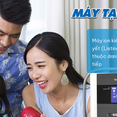
Máy ion k
yết (Listi
thuộc danh 
tiếp