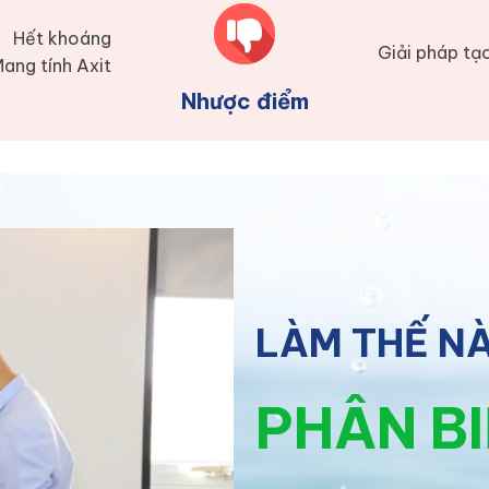
Hết khoáng
Giải pháp tạ
ang tính Axit
Nhược điểm
LÀM THẾ N
PHÂN B