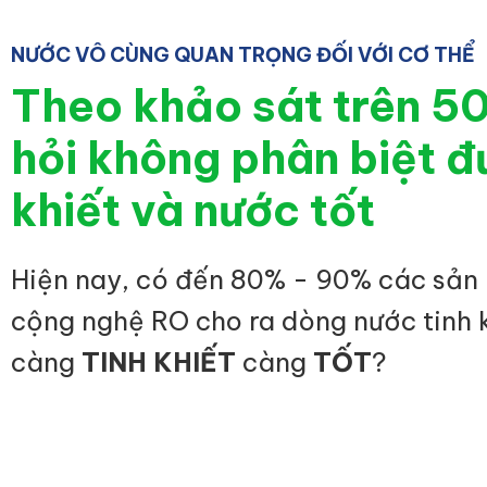
NƯỚC VÔ CÙNG QUAN TRỌNG ĐỐI VỚI CƠ THỂ
Theo khảo sát trên 5
hỏi không phân biệt đ
khiết và nước tốt
Hiện nay, có đến 80% - 90% các sản
cộng nghệ RO cho ra dòng nước tinh 
càng
TINH KHIẾT
càng
TỐT
?