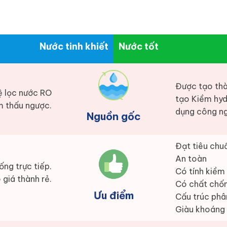
Nước tinh khiết
Nước tốt
Được tạo thà
ệ lọc nước RO
tạo Kiềm hyd
 thấu ngược.
dụng công ng
Nguồn gốc
Đạt tiêu chuẩ
An toàn
ống trực tiếp.
Có tính kiềm
 giá thành rẻ.
Có chất chố
Ưu điểm
Cấu trúc phâ
Giàu khoáng