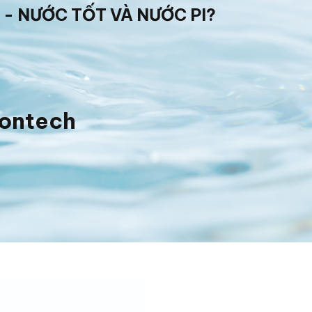
 - NƯỚC TỐT VÀ NƯỚC PI?
iontech