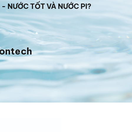
 - NƯỚC TỐT VÀ NƯỚC PI?
iontech