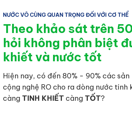
NƯỚC VÔ CÙNG QUAN TRỌNG ĐỐI VỚI CƠ THỂ
Theo khảo sát trên 5
hỏi không phân biệt đ
khiết và nước tốt
Hiện nay, có đến 80% - 90% các sản
cộng nghệ RO cho ra dòng nước tinh 
càng
TINH KHIẾT
càng
TỐT
?