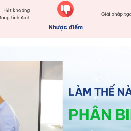
Hết khoáng
Giải pháp tạ
ang tính Axit
Nhược điểm
LÀM THẾ N
PHÂN B