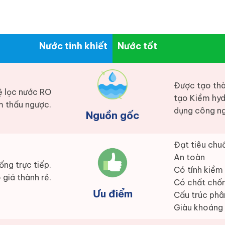
Nước tinh khiết
Nước tốt
Được tạo thà
ệ lọc nước RO
tạo Kiềm hyd
 thấu ngược.
dụng công ng
Nguồn gốc
Đạt tiêu chuẩ
An toàn
ống trực tiếp.
Có tính kiềm
 giá thành rẻ.
Có chất chố
Ưu điểm
Cấu trúc phâ
Giàu khoáng