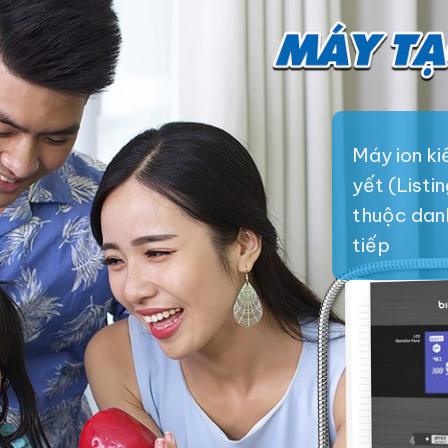
Máy ion k
yết (Listi
thuộc danh 
tiếp