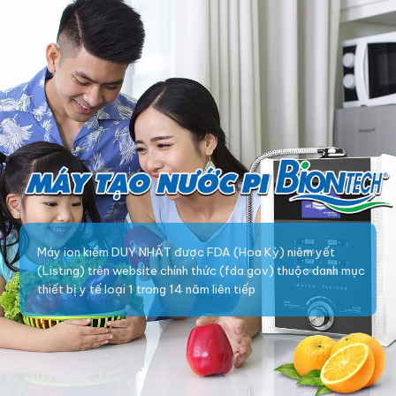
Máy ion kiềm DUY NHẤT được FDA (Hoa Kỳ) niêm yết
(Listing) trên website chính thức (fda.gov) thuộc danh mục
thiết bị y tế loại 1 trong 14 năm liên tiếp