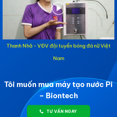
Thanh Nhã - VĐV đội tuyển bóng đá nữ Việt
Nam
Tôi muốn mua máy tạo nước Pi
– Biontech
TƯ VẤN NGAY