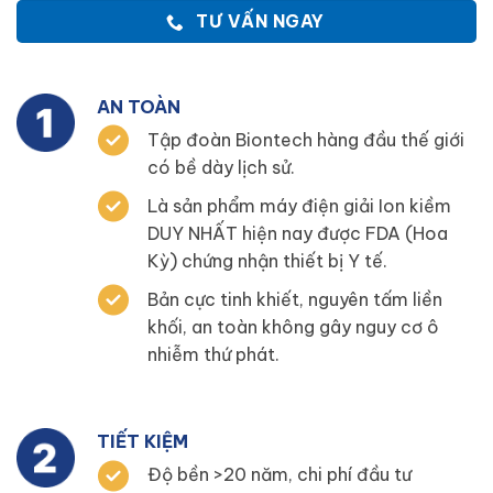
TƯ VẤN NGAY
AN TOÀN
Tập đoàn Biontech hàng đầu thế giới
có bề dày lịch sử.
Là sản phẩm máy điện giải Ion kiềm
DUY NHẤT hiện nay được FDA (Hoa
Kỳ) chứng nhận thiết bị Y tế.
Bản cực tinh khiết, nguyên tấm liền
khối, an toàn không gây nguy cơ ô
nhiễm thứ phát.
TIẾT KIỆM
Độ bền >20 năm, chi phí đầu tư