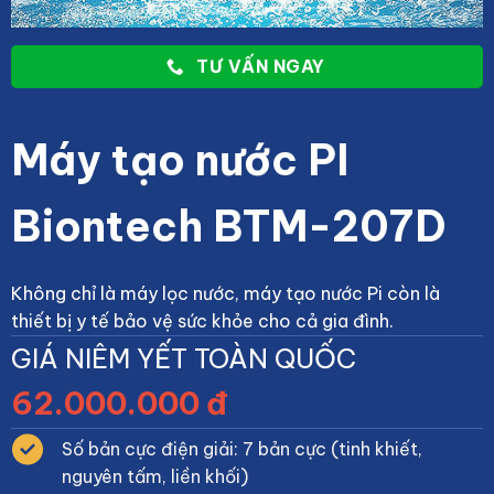
TƯ VẤN NGAY
Máy tạo nước PI
Biontech BTM-207D
Không chỉ là máy lọc nước, máy tạo nước Pi còn là
thiết bị y tế bảo vệ sức khỏe cho cả gia đình.
GIÁ NIÊM YẾT TOÀN QUỐC
62.000.000 đ
Số bản cực điện giải: 7 bản cực (tinh khiết,
nguyên tấm, liền khối)