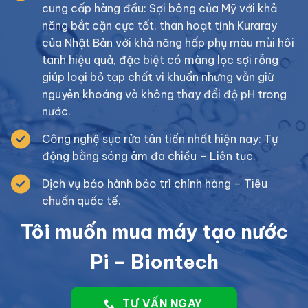
cung cấp hàng đầu: Sợi bông của Mỹ với khả
năng bắt cặn cực tốt, than hoạt tính Kuraray
của Nhật Bản với khả năng hấp phụ màu mùi hôi
tanh hiệu quả, đặc biệt có màng lọc sợi rỗng
giúp loại bỏ tạp chất vi khuẩn nhưng vẫn giữ
nguyên khoáng và không thay đổi độ pH trong
nước.
Công nghệ sục rửa tân tiến nhất hiện nay: Tự
động bằng sóng âm đa chiều – Liên tục.
Dịch vụ bảo hành bảo trì chính hàng – Tiêu
chuẩn quốc tế.
Tôi muốn mua máy tạo nước
Pi – Biontech
TƯ VẤN NGAY