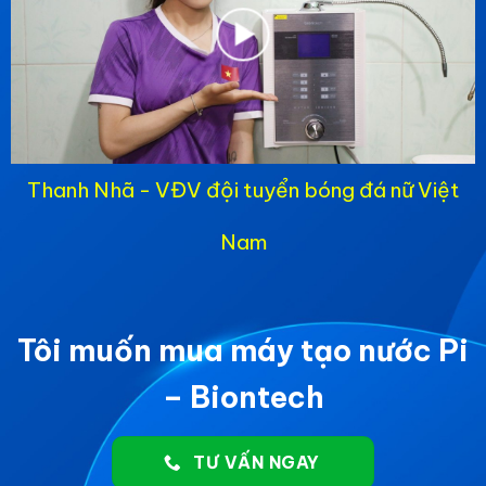
Thanh Nhã - VĐV đội tuyển bóng đá nữ Việt
Nam
Tôi muốn mua máy tạo nước Pi
– Biontech
TƯ VẤN NGAY