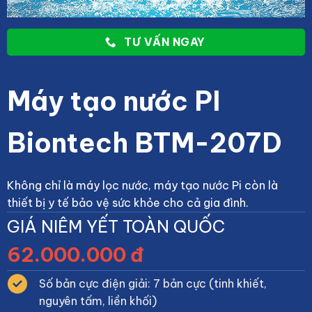
TƯ VẤN NGAY
Máy tạo nước PI
Biontech BTM-207D
Không chỉ là máy lọc nước, máy tạo nước Pi còn là
thiết bị y tế bảo vệ sức khỏe cho cả gia đình.
GIÁ NIÊM YẾT TOÀN QUỐC
62.000.000 đ
Số bản cực điện giải: 7 bản cực (tinh khiết,
nguyên tấm, liền khối)