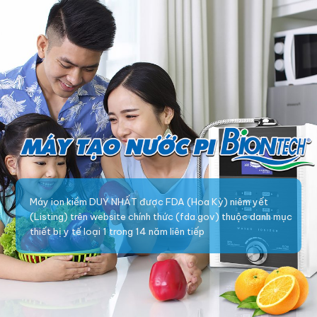
Máy ion kiềm DUY NHẤT được FDA (Hoa Kỳ) niêm yết
(Listing) trên website chính thức (fda.gov) thuộc danh mục
thiết bị y tế loại 1 trong 14 năm liên tiếp