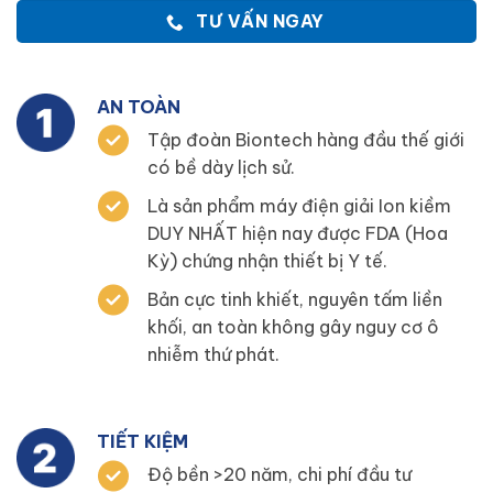
TƯ VẤN NGAY
AN TOÀN
Tập đoàn Biontech hàng đầu thế giới
có bề dày lịch sử.
Là sản phẩm máy điện giải Ion kiềm
DUY NHẤT hiện nay được FDA (Hoa
Kỳ) chứng nhận thiết bị Y tế.
Bản cực tinh khiết, nguyên tấm liền
khối, an toàn không gây nguy cơ ô
nhiễm thứ phát.
TIẾT KIỆM
Độ bền >20 năm, chi phí đầu tư