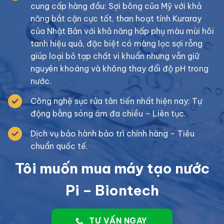
cung cấp hàng đầu: Sợi bông của Mỹ với khả
năng bắt cặn cực tốt, than hoạt tính Kuraray
của Nhật Bản với khả năng hấp phụ màu mùi hôi
tanh hiệu quả, đặc biệt có màng lọc sợi rỗng
giúp loại bỏ tạp chất vi khuẩn nhưng vẫn giữ
nguyên khoáng và không thay đổi độ pH trong
nước.
Công nghệ sục rửa tân tiến nhất hiện nay: Tự
động bằng sóng âm đa chiều – Liên tục.
Dịch vụ bảo hành bảo trì chính hàng – Tiêu
chuẩn quốc tế.
Tôi muốn mua máy tạo nước
Pi – Biontech
TƯ VẤN NGAY