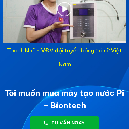
Thanh Nhã - VĐV đội tuyển bóng đá nữ Việt
Nam
Tôi muốn mua máy tạo nước Pi
– Biontech
TƯ VẤN NGAY