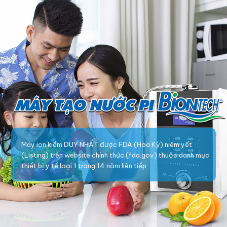
Máy ion kiềm DUY NHẤT được FDA (Hoa Kỳ) niêm yết
(Listing) trên website chính thức (fda.gov) thuộc danh mục
thiết bị y tế loại 1 trong 14 năm liên tiếp