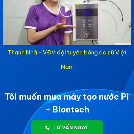
Thanh Nhã - VĐV đội tuyển bóng đá nữ Việt
Nam
Tôi muốn mua máy tạo nước Pi
– Biontech
TƯ VẤN NGAY