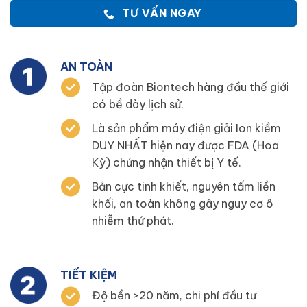
TƯ VẤN NGAY
AN TOÀN
Tập đoàn Biontech hàng đầu thế giới
có bề dày lịch sử.
Là sản phẩm máy điện giải Ion kiềm
DUY NHẤT hiện nay được FDA (Hoa
Kỳ) chứng nhận thiết bị Y tế.
Bản cực tinh khiết, nguyên tấm liền
khối, an toàn không gây nguy cơ ô
nhiễm thứ phát.
TIẾT KIỆM
Độ bền >20 năm, chi phí đầu tư