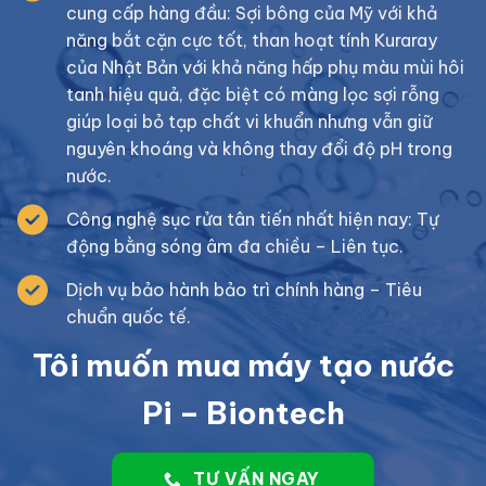
cung cấp hàng đầu: Sợi bông của Mỹ với khả
năng bắt cặn cực tốt, than hoạt tính Kuraray
của Nhật Bản với khả năng hấp phụ màu mùi hôi
tanh hiệu quả, đặc biệt có màng lọc sợi rỗng
giúp loại bỏ tạp chất vi khuẩn nhưng vẫn giữ
nguyên khoáng và không thay đổi độ pH trong
nước.
Công nghệ sục rửa tân tiến nhất hiện nay: Tự
động bằng sóng âm đa chiều – Liên tục.
Dịch vụ bảo hành bảo trì chính hàng – Tiêu
chuẩn quốc tế.
Tôi muốn mua máy tạo nước
Pi – Biontech
TƯ VẤN NGAY