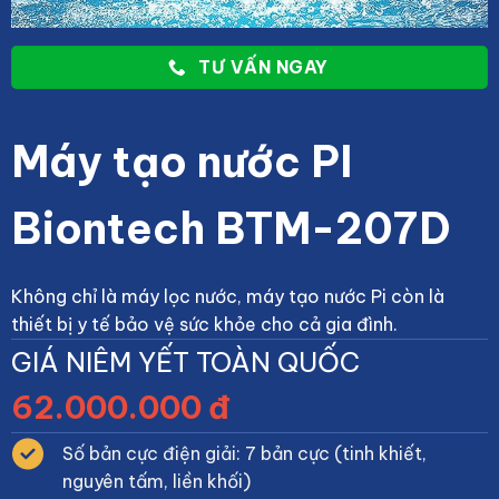
TƯ VẤN NGAY
Máy tạo nước PI
Biontech BTM-207D
Không chỉ là máy lọc nước, máy tạo nước Pi còn là
thiết bị y tế bảo vệ sức khỏe cho cả gia đình.
GIÁ NIÊM YẾT TOÀN QUỐC
62.000.000 đ
Số bản cực điện giải: 7 bản cực (tinh khiết,
nguyên tấm, liền khối)