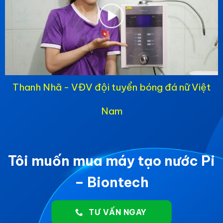
Thanh Nhã - VĐV đội tuyển bóng đá nữ Việt
Nam
Tôi muốn mua máy tạo nước Pi
– Biontech
TƯ VẤN NGAY