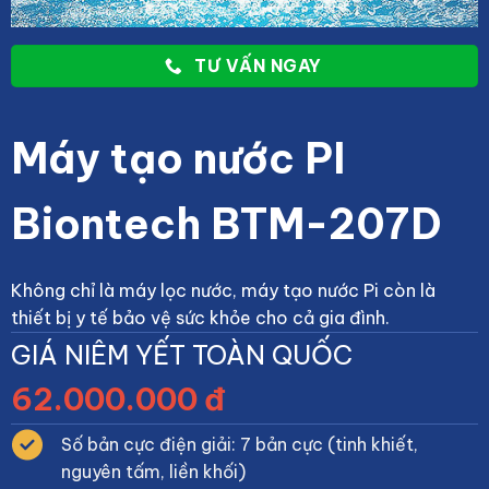
TƯ VẤN NGAY
Máy tạo nước PI
Biontech BTM-207D
Không chỉ là máy lọc nước, máy tạo nước Pi còn là
thiết bị y tế bảo vệ sức khỏe cho cả gia đình.
GIÁ NIÊM YẾT TOÀN QUỐC
62.000.000 đ
Số bản cực điện giải: 7 bản cực (tinh khiết,
nguyên tấm, liền khối)