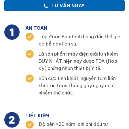
TƯ VẤN NGAY
AN TOÀN
Tập đoàn Biontech hàng đầu thế giới
có bề dày lịch sử.
Là sản phẩm máy điện giải Ion kiềm
DUY NHẤT hiện nay được FDA (Hoa
Kỳ) chứng nhận thiết bị Y tế.
Bản cực tinh khiết, nguyên tấm liền
khối, an toàn không gây nguy cơ ô
nhiễm thứ phát.
TIẾT KIỆM
Độ bền >20 năm, chi phí đầu tư