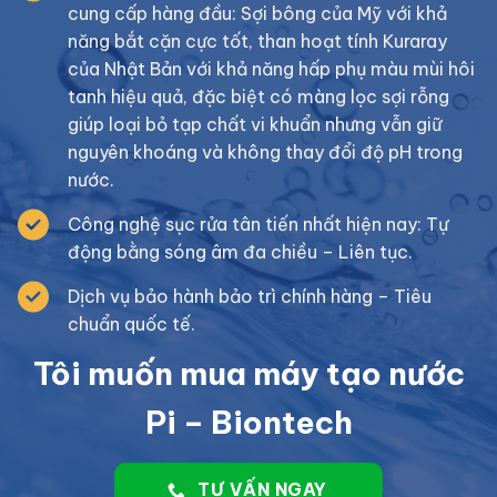
cung cấp hàng đầu: Sợi bông của Mỹ với khả
năng bắt cặn cực tốt, than hoạt tính Kuraray
của Nhật Bản với khả năng hấp phụ màu mùi hôi
tanh hiệu quả, đặc biệt có màng lọc sợi rỗng
giúp loại bỏ tạp chất vi khuẩn nhưng vẫn giữ
nguyên khoáng và không thay đổi độ pH trong
nước.
Công nghệ sục rửa tân tiến nhất hiện nay: Tự
động bằng sóng âm đa chiều – Liên tục.
Dịch vụ bảo hành bảo trì chính hàng – Tiêu
chuẩn quốc tế.
Tôi muốn mua máy tạo nước
Pi – Biontech
TƯ VẤN NGAY