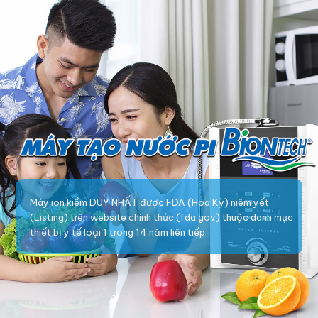
Máy ion kiềm DUY NHẤT được FDA (Hoa Kỳ) niêm yết
(Listing) trên website chính thức (fda.gov) thuộc danh mục
thiết bị y tế loại 1 trong 14 năm liên tiếp