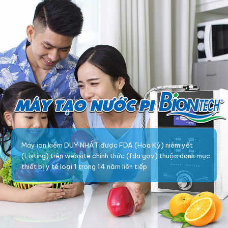
Máy ion kiềm DUY NHẤT được FDA (Hoa Kỳ) niêm yết
(Listing) trên website chính thức (fda.gov) thuộc danh mục
thiết bị y tế loại 1 trong 14 năm liên tiếp