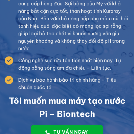
cung cấp hàng đầu: Sợi bông của Mỹ với khả
năng bắt cặn cực tốt, than hoạt tính Kuraray
của Nhật Bản với khả năng hấp phụ màu mùi hôi
tanh hiệu quả, đặc biệt có màng lọc sợi rỗng
giúp loại bỏ tạp chất vi khuẩn nhưng vẫn giữ
nguyên khoáng và không thay đổi độ pH trong
nước.
Công nghệ sục rửa tân tiến nhất hiện nay: Tự
động bằng sóng âm đa chiều – Liên tục.
Dịch vụ bảo hành bảo trì chính hàng – Tiêu
chuẩn quốc tế.
Tôi muốn mua máy tạo nước
Pi – Biontech
TƯ VẤN NGAY