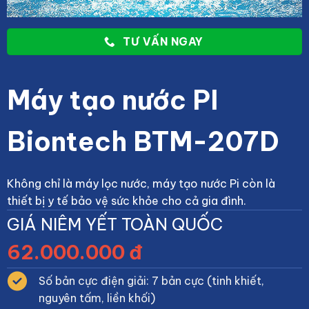
TƯ VẤN NGAY
Máy tạo nước PI
Biontech BTM-207D
Không chỉ là máy lọc nước, máy tạo nước Pi còn là
thiết bị y tế bảo vệ sức khỏe cho cả gia đình.
GIÁ NIÊM YẾT TOÀN QUỐC
62.000.000 đ
Số bản cực điện giải: 7 bản cực (tinh khiết,
nguyên tấm, liền khối)