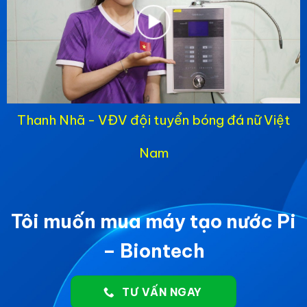
Thanh Nhã - VĐV đội tuyển bóng đá nữ Việt
Nam
Tôi muốn mua máy tạo nước Pi
– Biontech
TƯ VẤN NGAY