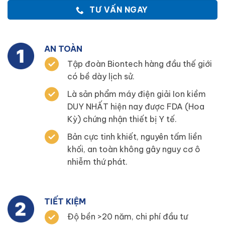
TƯ VẤN NGAY
AN TOÀN
Tập đoàn Biontech hàng đầu thế giới
có bề dày lịch sử.
Là sản phẩm máy điện giải Ion kiềm
DUY NHẤT hiện nay được FDA (Hoa
Kỳ) chứng nhận thiết bị Y tế.
Bản cực tinh khiết, nguyên tấm liền
khối, an toàn không gây nguy cơ ô
nhiễm thứ phát.
TIẾT KIỆM
Độ bền >20 năm, chi phí đầu tư