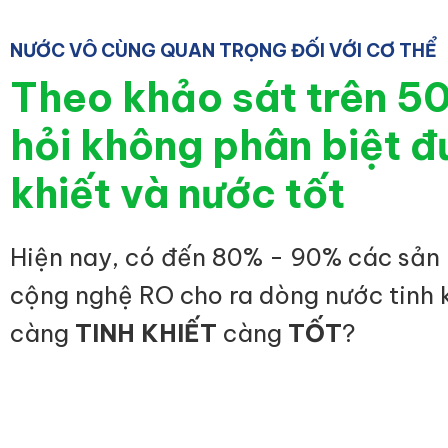
NƯỚC VÔ CÙNG QUAN TRỌNG ĐỐI VỚI CƠ THỂ
Theo khảo sát trên 5
hỏi không phân biệt đ
khiết và nước tốt
Hiện nay, có đến 80% - 90% các sản
cộng nghệ RO cho ra dòng nước tinh 
càng
TINH KHIẾT
càng
TỐT
?