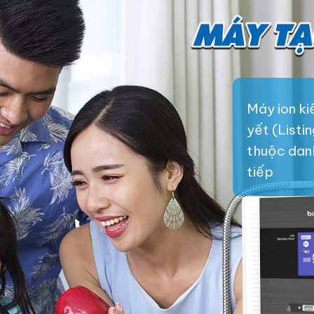
Máy ion k
yết (Listi
thuộc danh 
tiếp