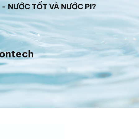
 - NƯỚC TỐT VÀ NƯỚC PI?
iontech