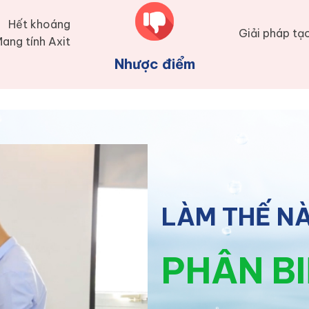
Hết khoáng
Giải pháp tạ
ang tính Axit
Nhược điểm
LÀM THẾ N
PHÂN B