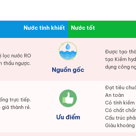
Nước tinh khiết
Nước tốt
Được tạo thà
ệ lọc nước RO
tạo Kiềm hyd
 thấu ngược.
dụng công ng
Nguồn gốc
Đạt tiêu chuẩ
An toàn
ống trực tiếp.
Có tính kiềm
 giá thành rẻ.
Có chất chố
Ưu điểm
Cấu trúc phâ
Giàu khoáng