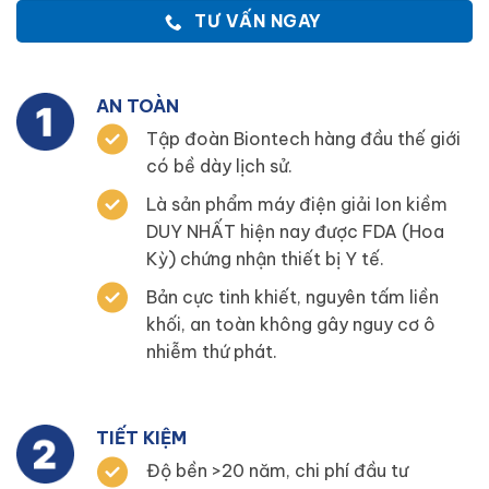
TƯ VẤN NGAY
AN TOÀN
Tập đoàn Biontech hàng đầu thế giới
có bề dày lịch sử.
Là sản phẩm máy điện giải Ion kiềm
DUY NHẤT hiện nay được FDA (Hoa
Kỳ) chứng nhận thiết bị Y tế.
Bản cực tinh khiết, nguyên tấm liền
khối, an toàn không gây nguy cơ ô
nhiễm thứ phát.
TIẾT KIỆM
Độ bền >20 năm, chi phí đầu tư