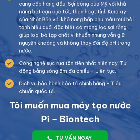
cung cấp hàng đầu: Sợi bông của Mỹ với khả
năng bắt cặn cực tốt, than hoạt tính Kuraray
của Nhật Bản với khả năng hấp phụ màu mùi hôi
tanh hiệu quả, đặc biệt có màng lọc sợi rỗng
giúp loại bỏ tạp chất vi khuẩn nhưng vẫn giữ
nguyên khoáng và không thay đổi độ pH trong
nước.
Công nghệ sục rửa tân tiến nhất hiện nay: Tự
động bằng sóng âm đa chiều – Liên tục.
Dịch vụ bảo hành bảo trì chính hàng – Tiêu
chuẩn quốc tế.
Tôi muốn mua máy tạo nước
Pi – Biontech
TƯ VẤN NGAY