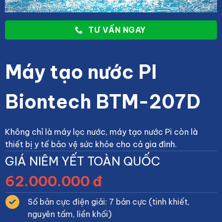
TƯ VẤN NGAY
Máy tạo nước PI
Biontech BTM-207D
Không chỉ là máy lọc nước, máy tạo nước Pi còn là
thiết bị y tế bảo vệ sức khỏe cho cả gia đình.
GIÁ NIÊM YẾT TOÀN QUỐC
62.000.000 đ
Số bản cực điện giải: 7 bản cực (tinh khiết,
nguyên tấm, liền khối)