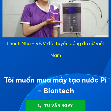
Thanh Nhã - VĐV đội tuyển bóng đá nữ Việt
Nam
Tôi muốn mua máy tạo nước Pi
– Biontech
TƯ VẤN NGAY