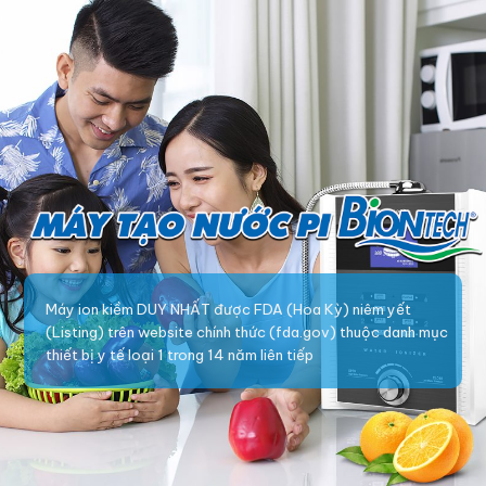
Máy ion kiềm DUY NHẤT được FDA (Hoa Kỳ) niêm yết
(Listing) trên website chính thức (fda.gov) thuộc danh mục
thiết bị y tế loại 1 trong 14 năm liên tiếp