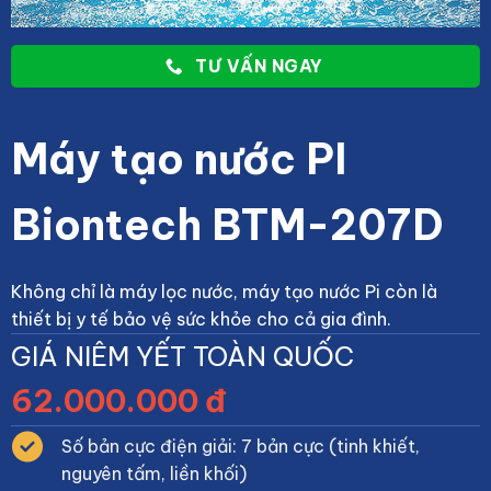
TƯ VẤN NGAY
Máy tạo nước PI
Biontech BTM-207D
Không chỉ là máy lọc nước, máy tạo nước Pi còn là
thiết bị y tế bảo vệ sức khỏe cho cả gia đình.
GIÁ NIÊM YẾT TOÀN QUỐC
62.000.000 đ
Số bản cực điện giải: 7 bản cực (tinh khiết,
nguyên tấm, liền khối)