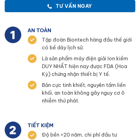
TƯ VẤN NGAY
AN TOÀN
Tập đoàn Biontech hàng đầu thế giới
có bề dày lịch sử.
Là sản phẩm máy điện giải Ion kiềm
DUY NHẤT hiện nay được FDA (Hoa
Kỳ) chứng nhận thiết bị Y tế.
Bản cực tinh khiết, nguyên tấm liền
khối, an toàn không gây nguy cơ ô
nhiễm thứ phát.
TIẾT KIỆM
Độ bền >20 năm, chi phí đầu tư