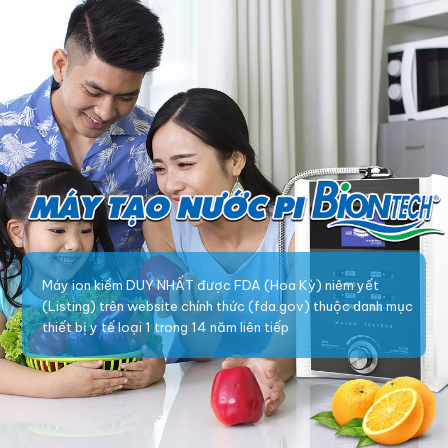
Máy ion kiềm DUY NHẤT được FDA (Hoa Kỳ) niêm yết
(Listing) trên website chính thức (fda.gov) thuộc danh mục
thiết bị y tế loại 1 trong 14 năm liên tiếp