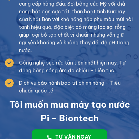
cung cấp hàng đầu: Sợi bông của Mỹ với khả
năng bắt cặn cực tốt, than hoạt tính Kuraray
của Nhật Bản với khả năng hấp phụ màu mùi hôi
tanh hiệu quả, đặc biệt có màng lọc sợi rỗng
giúp loại bỏ tạp chất vi khuẩn nhưng vẫn giữ
nguyên khoáng và không thay đổi độ pH trong
nước.
Công nghệ sục rửa tân tiến nhất hiện nay: Tự
động bằng sóng âm đa chiều – Liên tục.
Dịch vụ bảo hành bảo trì chính hàng – Tiêu
chuẩn quốc tế.
Tôi muốn mua máy tạo nước
Pi – Biontech
TƯ VẤN NGAY