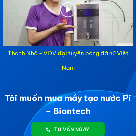
Thanh Nhã - VĐV đội tuyển bóng đá nữ Việt
Nam
Tôi muốn mua máy tạo nước Pi
– Biontech
TƯ VẤN NGAY