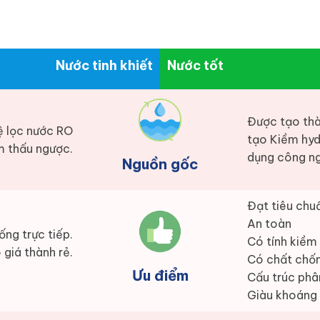
Nước tinh khiết
Nước tốt
Được tạo thà
ệ lọc nước RO
tạo Kiềm hyd
 thấu ngược.
dụng công ng
Nguồn gốc
Đạt tiêu chuẩ
An toàn
ống trực tiếp.
Có tính kiềm
 giá thành rẻ.
Có chất chố
Ưu điểm
Cấu trúc phâ
Giàu khoáng