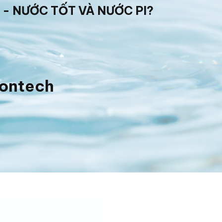
 - NƯỚC TỐT VÀ NƯỚC PI?
iontech