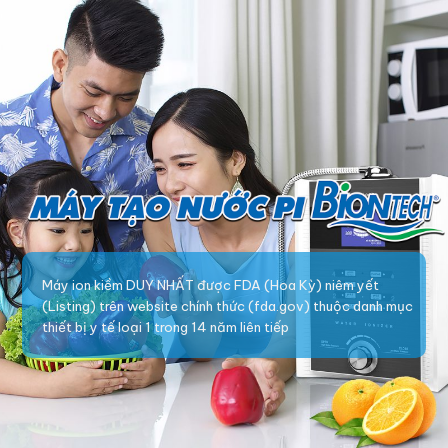
Máy ion kiềm DUY NHẤT được FDA (Hoa Kỳ) niêm yết
(Listing) trên website chính thức (fda.gov) thuộc danh mục
thiết bị y tế loại 1 trong 14 năm liên tiếp