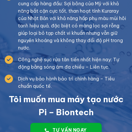
cung cấp hàng đầu: Sợi bông của Mỹ với khả
năng bắt cặn cực tốt, than hoạt tính Kuraray
của Nhật Bản với khả năng hấp phụ màu mùi hôi
tanh hiệu quả, đặc biệt có màng lọc sợi rỗng
giúp loại bỏ tạp chất vi khuẩn nhưng vẫn giữ
nguyên khoáng và không thay đổi độ pH trong
nước.
Công nghệ sục rửa tân tiến nhất hiện nay: Tự
động bằng sóng âm đa chiều – Liên tục.
Dịch vụ bảo hành bảo trì chính hàng – Tiêu
chuẩn quốc tế.
Tôi muốn mua máy tạo nước
Pi – Biontech
TƯ VẤN NGAY