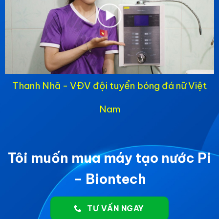
Thanh Nhã - VĐV đội tuyển bóng đá nữ Việt
Nam
Tôi muốn mua máy tạo nước Pi
– Biontech
TƯ VẤN NGAY