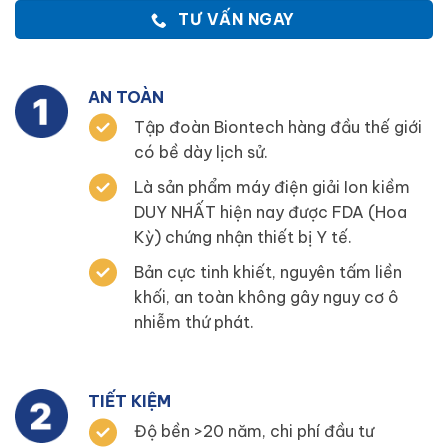
TƯ VẤN NGAY
AN TOÀN
Tập đoàn Biontech hàng đầu thế giới
có bề dày lịch sử.
Là sản phẩm máy điện giải Ion kiềm
DUY NHẤT hiện nay được FDA (Hoa
Kỳ) chứng nhận thiết bị Y tế.
Bản cực tinh khiết, nguyên tấm liền
khối, an toàn không gây nguy cơ ô
nhiễm thứ phát.
TIẾT KIỆM
Độ bền >20 năm, chi phí đầu tư