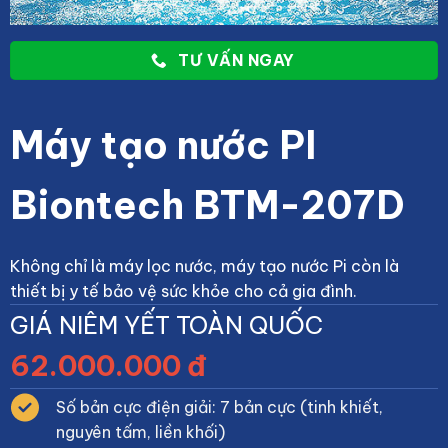
TƯ VẤN NGAY
Máy tạo nước PI
Biontech BTM-207D
Không chỉ là máy lọc nước, máy tạo nước Pi còn là
thiết bị y tế bảo vệ sức khỏe cho cả gia đình.
GIÁ NIÊM YẾT TOÀN QUỐC
62.000.000 đ
Số bản cực điện giải: 7 bản cực (tinh khiết,
nguyên tấm, liền khối)