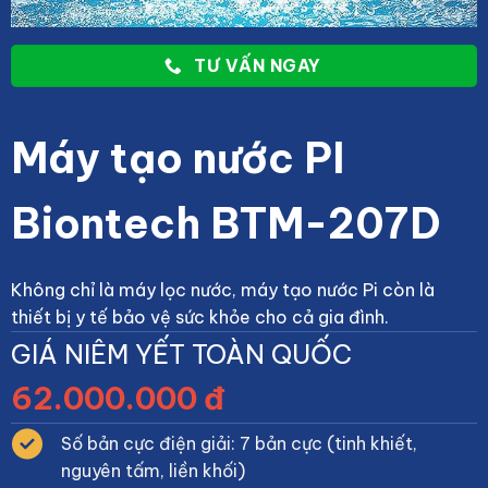
TƯ VẤN NGAY
Máy tạo nước PI
Biontech BTM-207D
Không chỉ là máy lọc nước, máy tạo nước Pi còn là
thiết bị y tế bảo vệ sức khỏe cho cả gia đình.
GIÁ NIÊM YẾT TOÀN QUỐC
62.000.000 đ
Số bản cực điện giải: 7 bản cực (tinh khiết,
nguyên tấm, liền khối)