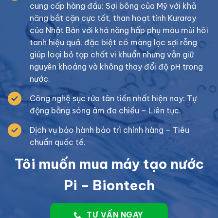
cung cấp hàng đầu: Sợi bông của Mỹ với khả
năng bắt cặn cực tốt, than hoạt tính Kuraray
của Nhật Bản với khả năng hấp phụ màu mùi hôi
tanh hiệu quả, đặc biệt có màng lọc sợi rỗng
giúp loại bỏ tạp chất vi khuẩn nhưng vẫn giữ
nguyên khoáng và không thay đổi độ pH trong
nước.
Công nghệ sục rửa tân tiến nhất hiện nay: Tự
động bằng sóng âm đa chiều – Liên tục.
Dịch vụ bảo hành bảo trì chính hàng – Tiêu
chuẩn quốc tế.
Tôi muốn mua máy tạo nước
Pi – Biontech
TƯ VẤN NGAY