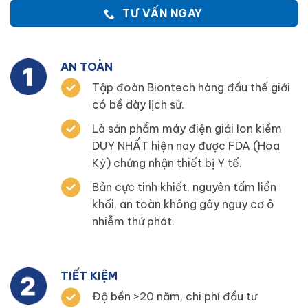
TƯ VẤN NGAY
AN TOÀN
Tập đoàn Biontech hàng đầu thế giới
có bề dày lịch sử.
Là sản phẩm máy điện giải Ion kiềm
DUY NHẤT hiện nay được FDA (Hoa
Kỳ) chứng nhận thiết bị Y tế.
Bản cực tinh khiết, nguyên tấm liền
khối, an toàn không gây nguy cơ ô
nhiễm thứ phát.
TIẾT KIỆM
Độ bền >20 năm, chi phí đầu tư