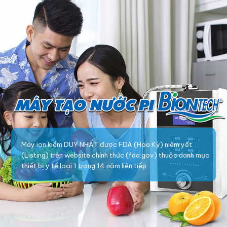
Máy ion kiềm DUY NHẤT được FDA (Hoa Kỳ) niêm yết
(Listing) trên website chính thức (fda.gov) thuộc danh mục
thiết bị y tế loại 1 trong 14 năm liên tiếp