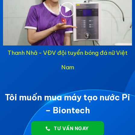
Thanh Nhã - VĐV đội tuyển bóng đá nữ Việt
Nam
Tôi muốn mua máy tạo nước Pi
– Biontech
TƯ VẤN NGAY