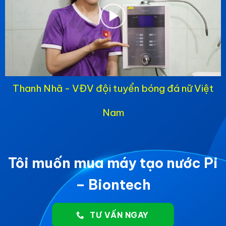
Thanh Nhã - VĐV đội tuyển bóng đá nữ Việt
Nam
Tôi muốn mua máy tạo nước Pi
– Biontech
TƯ VẤN NGAY