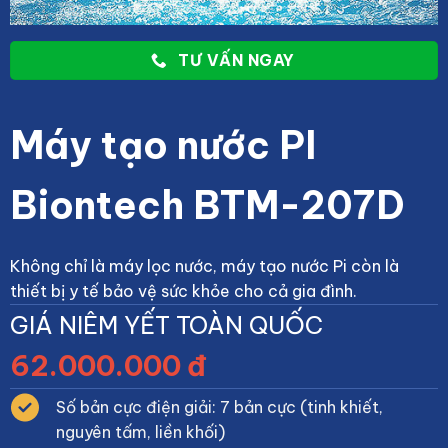
TƯ VẤN NGAY
Máy tạo nước PI
Biontech BTM-207D
Không chỉ là máy lọc nước, máy tạo nước Pi còn là
thiết bị y tế bảo vệ sức khỏe cho cả gia đình.
GIÁ NIÊM YẾT TOÀN QUỐC
62.000.000 đ
Số bản cực điện giải: 7 bản cực (tinh khiết,
nguyên tấm, liền khối)