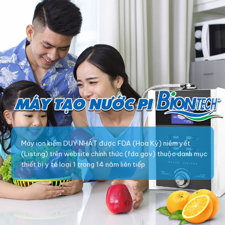
Máy ion kiềm DUY NHẤT được FDA (Hoa Kỳ) niêm yết
(Listing) trên website chính thức (fda.gov) thuộc danh mục
thiết bị y tế loại 1 trong 14 năm liên tiếp