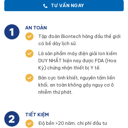
TƯ VẤN NGAY
AN TOÀN
Tập đoàn Biontech hàng đầu thế giới
có bề dày lịch sử.
Là sản phẩm máy điện giải Ion kiềm
DUY NHẤT hiện nay được FDA (Hoa
Kỳ) chứng nhận thiết bị Y tế.
Bản cực tinh khiết, nguyên tấm liền
khối, an toàn không gây nguy cơ ô
nhiễm thứ phát.
TIẾT KIỆM
Độ bền >20 năm, chi phí đầu tư