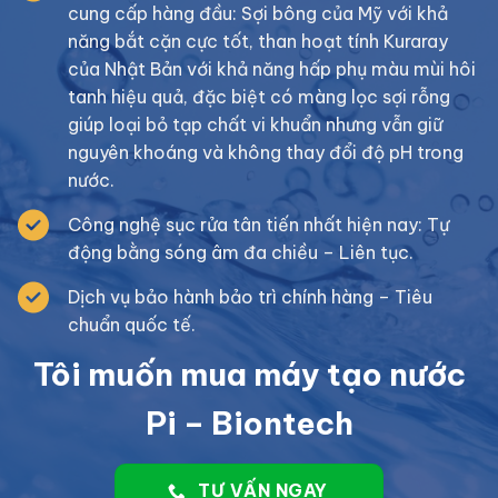
cung cấp hàng đầu: Sợi bông của Mỹ với khả
năng bắt cặn cực tốt, than hoạt tính Kuraray
của Nhật Bản với khả năng hấp phụ màu mùi hôi
tanh hiệu quả, đặc biệt có màng lọc sợi rỗng
giúp loại bỏ tạp chất vi khuẩn nhưng vẫn giữ
nguyên khoáng và không thay đổi độ pH trong
nước.
Công nghệ sục rửa tân tiến nhất hiện nay: Tự
động bằng sóng âm đa chiều – Liên tục.
Dịch vụ bảo hành bảo trì chính hàng – Tiêu
chuẩn quốc tế.
Tôi muốn mua máy tạo nước
Pi – Biontech
TƯ VẤN NGAY