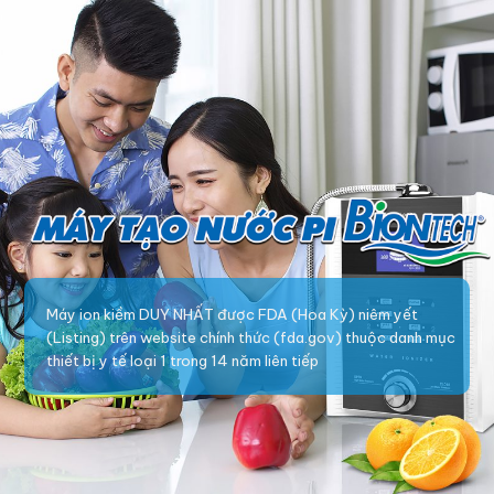
Máy ion kiềm DUY NHẤT được FDA (Hoa Kỳ) niêm yết
(Listing) trên website chính thức (fda.gov) thuộc danh mục
thiết bị y tế loại 1 trong 14 năm liên tiếp