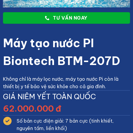
TƯ VẤN NGAY
Máy tạo nước PI
Biontech BTM-207D
Không chỉ là máy lọc nước, máy tạo nước Pi còn là
thiết bị y tế bảo vệ sức khỏe cho cả gia đình.
GIÁ NIÊM YẾT TOÀN QUỐC
62.000.000 đ
Số bản cực điện giải: 7 bản cực (tinh khiết,
nguyên tấm, liền khối)