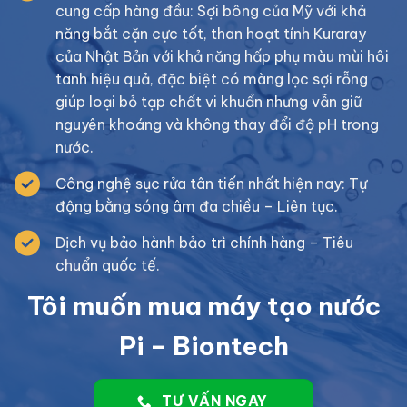
cung cấp hàng đầu: Sợi bông của Mỹ với khả
năng bắt cặn cực tốt, than hoạt tính Kuraray
của Nhật Bản với khả năng hấp phụ màu mùi hôi
tanh hiệu quả, đặc biệt có màng lọc sợi rỗng
giúp loại bỏ tạp chất vi khuẩn nhưng vẫn giữ
nguyên khoáng và không thay đổi độ pH trong
nước.
Công nghệ sục rửa tân tiến nhất hiện nay: Tự
động bằng sóng âm đa chiều – Liên tục.
Dịch vụ bảo hành bảo trì chính hàng – Tiêu
chuẩn quốc tế.
Tôi muốn mua máy tạo nước
Pi – Biontech
TƯ VẤN NGAY