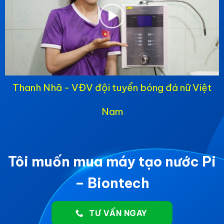
Thanh Nhã - VĐV đội tuyển bóng đá nữ Việt
Nam
Tôi muốn mua máy tạo nước Pi
– Biontech
TƯ VẤN NGAY