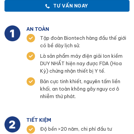
TƯ VẤN NGAY
AN TOÀN
Tập đoàn Biontech hàng đầu thế giới
có bề dày lịch sử.
Là sản phẩm máy điện giải Ion kiềm
DUY NHẤT hiện nay được FDA (Hoa
Kỳ) chứng nhận thiết bị Y tế.
Bản cực tinh khiết, nguyên tấm liền
khối, an toàn không gây nguy cơ ô
nhiễm thứ phát.
TIẾT KIỆM
Độ bền >20 năm, chi phí đầu tư