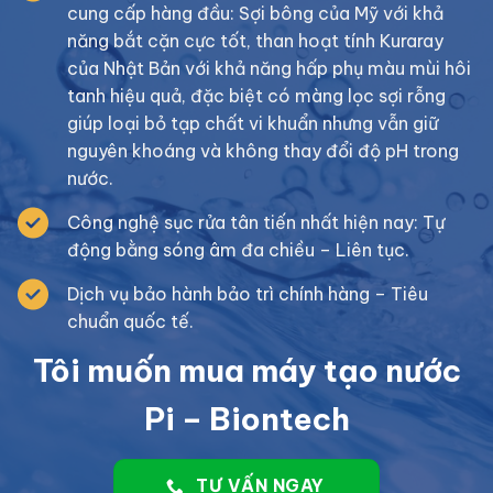
cung cấp hàng đầu: Sợi bông của Mỹ với khả
năng bắt cặn cực tốt, than hoạt tính Kuraray
của Nhật Bản với khả năng hấp phụ màu mùi hôi
tanh hiệu quả, đặc biệt có màng lọc sợi rỗng
giúp loại bỏ tạp chất vi khuẩn nhưng vẫn giữ
nguyên khoáng và không thay đổi độ pH trong
nước.
Công nghệ sục rửa tân tiến nhất hiện nay: Tự
động bằng sóng âm đa chiều – Liên tục.
Dịch vụ bảo hành bảo trì chính hàng – Tiêu
chuẩn quốc tế.
Tôi muốn mua máy tạo nước
Pi – Biontech
TƯ VẤN NGAY