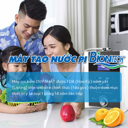
Máy ion kiềm DUY NHẤT được FDA (Hoa Kỳ) niêm yết
(Listing) trên website chính thức (fda.gov) thuộc danh mục
thiết bị y tế loại 1 trong 14 năm liên tiếp