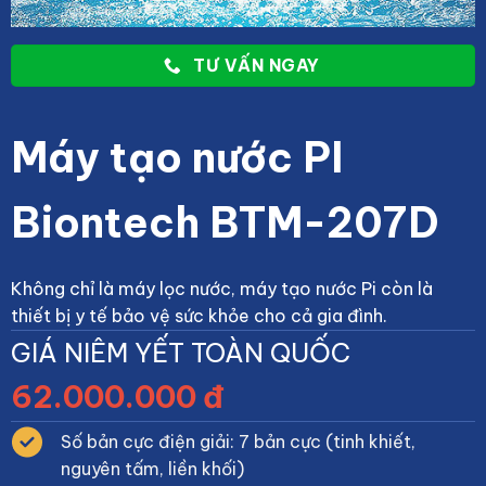
TƯ VẤN NGAY
Máy tạo nước PI
Biontech BTM-207D
Không chỉ là máy lọc nước, máy tạo nước Pi còn là
thiết bị y tế bảo vệ sức khỏe cho cả gia đình.
GIÁ NIÊM YẾT TOÀN QUỐC
62.000.000 đ
Số bản cực điện giải: 7 bản cực (tinh khiết,
nguyên tấm, liền khối)