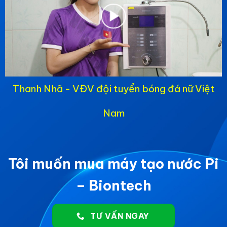
Thanh Nhã - VĐV đội tuyển bóng đá nữ Việt
Nam
Tôi muốn mua máy tạo nước Pi
– Biontech
TƯ VẤN NGAY