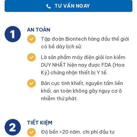
TƯ VẤN NGAY
AN TOÀN
Tập đoàn Biontech hàng đầu thế giới
có bề dày lịch sử.
Là sản phẩm máy điện giải Ion kiềm
DUY NHẤT hiện nay được FDA (Hoa
Kỳ) chứng nhận thiết bị Y tế.
Bản cực tinh khiết, nguyên tấm liền
khối, an toàn không gây nguy cơ ô
nhiễm thứ phát.
TIẾT KIỆM
Độ bền >20 năm, chi phí đầu tư