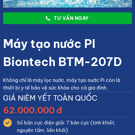
TƯ VẤN NGAY
Máy tạo nước PI
Biontech BTM-207D
Không chỉ là máy lọc nước, máy tạo nước Pi còn là
thiết bị y tế bảo vệ sức khỏe cho cả gia đình.
GIÁ NIÊM YẾT TOÀN QUỐC
62.000.000 đ
Số bản cực điện giải: 7 bản cực (tinh khiết,
nguyên tấm, liền khối)