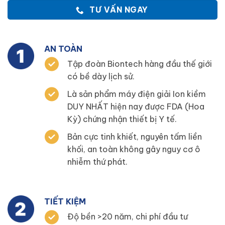
TƯ VẤN NGAY
AN TOÀN
Tập đoàn Biontech hàng đầu thế giới
có bề dày lịch sử.
Là sản phẩm máy điện giải Ion kiềm
DUY NHẤT hiện nay được FDA (Hoa
Kỳ) chứng nhận thiết bị Y tế.
Bản cực tinh khiết, nguyên tấm liền
khối, an toàn không gây nguy cơ ô
nhiễm thứ phát.
TIẾT KIỆM
Độ bền >20 năm, chi phí đầu tư