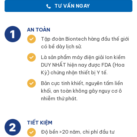
TƯ VẤN NGAY
AN TOÀN
Tập đoàn Biontech hàng đầu thế giới
có bề dày lịch sử.
Là sản phẩm máy điện giải Ion kiềm
DUY NHẤT hiện nay được FDA (Hoa
Kỳ) chứng nhận thiết bị Y tế.
Bản cực tinh khiết, nguyên tấm liền
khối, an toàn không gây nguy cơ ô
nhiễm thứ phát.
TIẾT KIỆM
Độ bền >20 năm, chi phí đầu tư