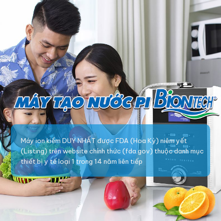
Máy ion kiềm DUY NHẤT được FDA (Hoa Kỳ) niêm yết
(Listing) trên website chính thức (fda.gov) thuộc danh mục
thiết bị y tế loại 1 trong 14 năm liên tiếp