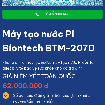
TƯ VẤN NGAY
Máy tạo nước PI
Biontech BTM-207D
Không chỉ là máy lọc nước, máy tạo nước Pi còn là
thiết bị y tế bảo vệ sức khỏe cho cả gia đình.
GIÁ NIÊM YẾT TOÀN QUỐC
62.000.000 đ
Số bản cực điện giải: 7 bản cực (tinh khiết,
nguyên tấm, liền khối)