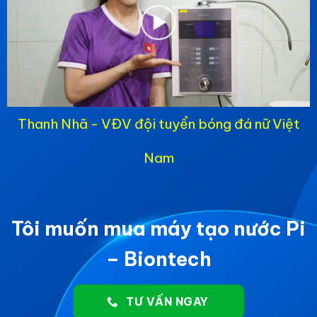
Thanh Nhã - VĐV đội tuyển bóng đá nữ Việt
Nam
Tôi muốn mua máy tạo nước Pi
– Biontech
TƯ VẤN NGAY