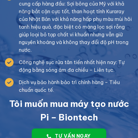
cung cấp hàng đầu: Sợi bông của Mỹ với khả
năng bắt cặn cực tốt, than hoạt tính Kuraray
của Nhật Bản với khả năng hấp phụ màu mùi hôi
tanh hiệu quả, đặc biệt có màng lọc sợi rỗng
giúp loại bỏ tạp chất vi khuẩn nhưng vẫn giữ
nguyên khoáng và không thay đổi độ pH trong
nước.
Công nghệ sục rửa tân tiến nhất hiện nay: Tự
động bằng sóng âm đa chiều – Liên tục.
Dịch vụ bảo hành bảo trì chính hàng – Tiêu
chuẩn quốc tế.
Tôi muốn mua máy tạo nước
Pi – Biontech
TƯ VẤN NGAY