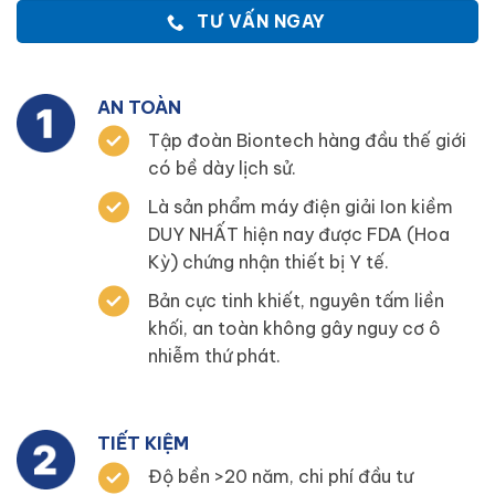
TƯ VẤN NGAY
AN TOÀN
Tập đoàn Biontech hàng đầu thế giới
có bề dày lịch sử.
Là sản phẩm máy điện giải Ion kiềm
DUY NHẤT hiện nay được FDA (Hoa
Kỳ) chứng nhận thiết bị Y tế.
Bản cực tinh khiết, nguyên tấm liền
khối, an toàn không gây nguy cơ ô
nhiễm thứ phát.
TIẾT KIỆM
Độ bền >20 năm, chi phí đầu tư