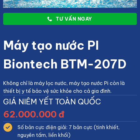
TƯ VẤN NGAY
Máy tạo nước PI
Biontech BTM-207D
Không chỉ là máy lọc nước, máy tạo nước Pi còn là
thiết bị y tế bảo vệ sức khỏe cho cả gia đình.
GIÁ NIÊM YẾT TOÀN QUỐC
62.000.000 đ
Số bản cực điện giải: 7 bản cực (tinh khiết,
nguyên tấm, liền khối)