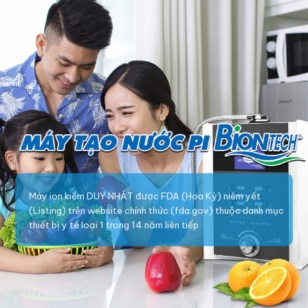
Máy ion kiềm DUY NHẤT được FDA (Hoa Kỳ) niêm yết
(Listing) trên website chính thức (fda.gov) thuộc danh mục
thiết bị y tế loại 1 trong 14 năm liên tiếp