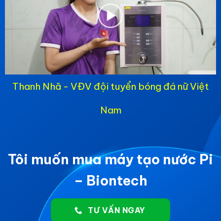
Thanh Nhã - VĐV đội tuyển bóng đá nữ Việt
Nam
Tôi muốn mua máy tạo nước Pi
– Biontech
TƯ VẤN NGAY