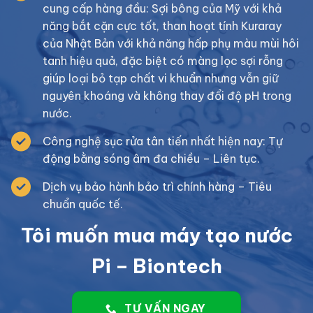
cung cấp hàng đầu: Sợi bông của Mỹ với khả
năng bắt cặn cực tốt, than hoạt tính Kuraray
của Nhật Bản với khả năng hấp phụ màu mùi hôi
tanh hiệu quả, đặc biệt có màng lọc sợi rỗng
giúp loại bỏ tạp chất vi khuẩn nhưng vẫn giữ
nguyên khoáng và không thay đổi độ pH trong
nước.
Công nghệ sục rửa tân tiến nhất hiện nay: Tự
động bằng sóng âm đa chiều – Liên tục.
Dịch vụ bảo hành bảo trì chính hàng – Tiêu
chuẩn quốc tế.
Tôi muốn mua máy tạo nước
Pi – Biontech
TƯ VẤN NGAY