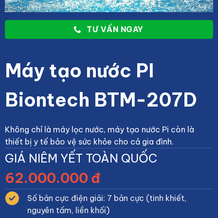
TƯ VẤN NGAY
Máy tạo nước PI
Biontech BTM-207D
Không chỉ là máy lọc nước, máy tạo nước Pi còn là
thiết bị y tế bảo vệ sức khỏe cho cả gia đình.
GIÁ NIÊM YẾT TOÀN QUỐC
62.000.000 đ
Số bản cực điện giải: 7 bản cực (tinh khiết,
nguyên tấm, liền khối)