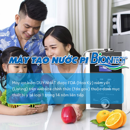
Máy ion kiềm DUY NHẤT được FDA (Hoa Kỳ) niêm yết
(Listing) trên website chính thức (fda.gov) thuộc danh mục
thiết bị y tế loại 1 trong 14 năm liên tiếp