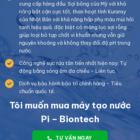
cung cấp hàng đầu: Sợi bông của Mỹ với khả
năng bắt cặn cực tốt, than hoạt tính Kuraray
của Nhật Bản với khả năng hấp phụ màu mùi hôi
tanh hiệu quả, đặc biệt có màng lọc sợi rỗng
giúp loại bỏ tạp chất vi khuẩn nhưng vẫn giữ
nguyên khoáng và không thay đổi độ pH trong
nước.
Công nghệ sục rửa tân tiến nhất hiện nay: Tự
động bằng sóng âm đa chiều – Liên tục.
Dịch vụ bảo hành bảo trì chính hàng – Tiêu
chuẩn quốc tế.
Tôi muốn mua máy tạo nước
Pi – Biontech
TƯ VẤN NGAY