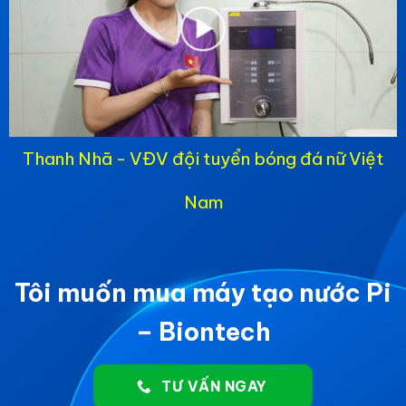
Thanh Nhã - VĐV đội tuyển bóng đá nữ Việt
Nam
Tôi muốn mua máy tạo nước Pi
– Biontech
TƯ VẤN NGAY