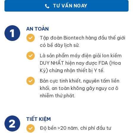
TƯ VẤN NGAY
AN TOÀN
Tập đoàn Biontech hàng đầu thế giới
có bề dày lịch sử.
Là sản phẩm máy điện giải Ion kiềm
DUY NHẤT hiện nay được FDA (Hoa
Kỳ) chứng nhận thiết bị Y tế.
Bản cực tinh khiết, nguyên tấm liền
khối, an toàn không gây nguy cơ ô
nhiễm thứ phát.
TIẾT KIỆM
Độ bền >20 năm, chi phí đầu tư