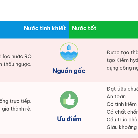
Nước tinh khiết
Nước tốt
Được tạo thà
ệ lọc nước RO
tạo Kiềm hyd
 thấu ngược.
dụng công ng
Nguồn gốc
Đạt tiêu chuẩ
An toàn
ống trực tiếp.
Có tính kiềm
 giá thành rẻ.
Có chất chố
Ưu điểm
Cấu trúc phâ
Giàu khoáng