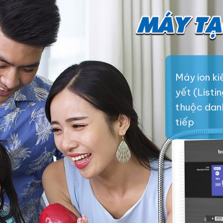
Máy ion k
yết (Listi
thuộc danh 
tiếp