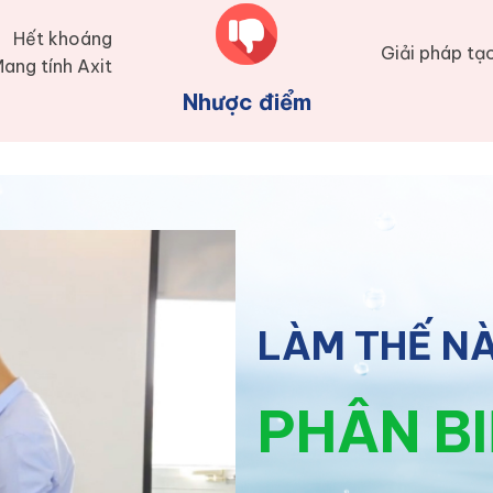
Hết khoáng
Giải pháp tạ
ang tính Axit
Nhược điểm
LÀM THẾ N
PHÂN B