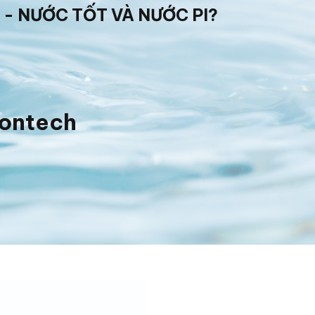
 - NƯỚC TỐT VÀ NƯỚC PI?
iontech