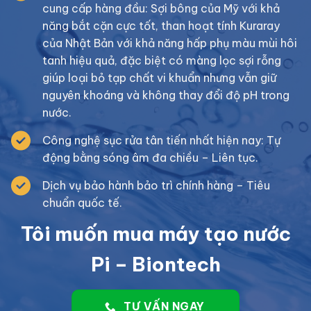
cung cấp hàng đầu: Sợi bông của Mỹ với khả
năng bắt cặn cực tốt, than hoạt tính Kuraray
của Nhật Bản với khả năng hấp phụ màu mùi hôi
tanh hiệu quả, đặc biệt có màng lọc sợi rỗng
giúp loại bỏ tạp chất vi khuẩn nhưng vẫn giữ
nguyên khoáng và không thay đổi độ pH trong
nước.
Công nghệ sục rửa tân tiến nhất hiện nay: Tự
động bằng sóng âm đa chiều – Liên tục.
Dịch vụ bảo hành bảo trì chính hàng – Tiêu
chuẩn quốc tế.
Tôi muốn mua máy tạo nước
Pi – Biontech
TƯ VẤN NGAY