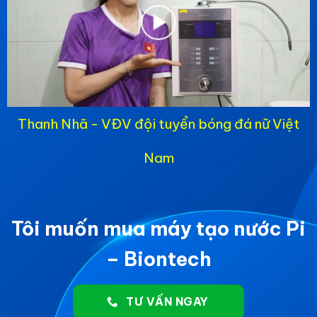
Thanh Nhã - VĐV đội tuyển bóng đá nữ Việt
Nam
Tôi muốn mua máy tạo nước Pi
– Biontech
TƯ VẤN NGAY