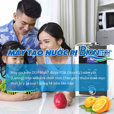
Máy ion kiềm DUY NHẤT được FDA (Hoa Kỳ) niêm yết
(Listing) trên website chính thức (fda.gov) thuộc danh mục
thiết bị y tế loại 1 trong 14 năm liên tiếp