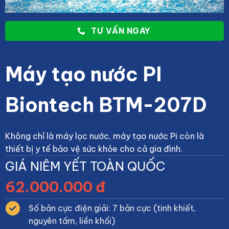
TƯ VẤN NGAY
Máy tạo nước PI
Biontech BTM-207D
Không chỉ là máy lọc nước, máy tạo nước Pi còn là
thiết bị y tế bảo vệ sức khỏe cho cả gia đình.
GIÁ NIÊM YẾT TOÀN QUỐC
62.000.000 đ
Số bản cực điện giải: 7 bản cực (tinh khiết,
nguyên tấm, liền khối)