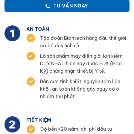
TƯ VẤN NGAY
AN TOÀN
Tập đoàn Biontech hàng đầu thế giới
có bề dày lịch sử.
Là sản phẩm máy điện giải Ion kiềm
DUY NHẤT hiện nay được FDA (Hoa
Kỳ) chứng nhận thiết bị Y tế.
Bản cực tinh khiết, nguyên tấm liền
khối, an toàn không gây nguy cơ ô
nhiễm thứ phát.
TIẾT KIỆM
Độ bền >20 năm, chi phí đầu tư