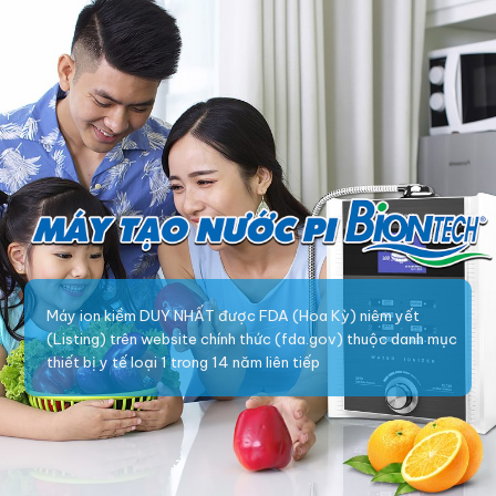
Máy ion kiềm DUY NHẤT được FDA (Hoa Kỳ) niêm yết
(Listing) trên website chính thức (fda.gov) thuộc danh mục
thiết bị y tế loại 1 trong 14 năm liên tiếp