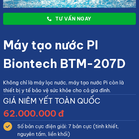
TƯ VẤN NGAY
Máy tạo nước PI
Biontech BTM-207D
Không chỉ là máy lọc nước, máy tạo nước Pi còn là
thiết bị y tế bảo vệ sức khỏe cho cả gia đình.
GIÁ NIÊM YẾT TOÀN QUỐC
62.000.000 đ
Số bản cực điện giải: 7 bản cực (tinh khiết,
nguyên tấm, liền khối)