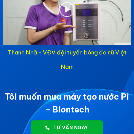
Thanh Nhã - VĐV đội tuyển bóng đá nữ Việt
Nam
Tôi muốn mua máy tạo nước Pi
– Biontech
TƯ VẤN NGAY