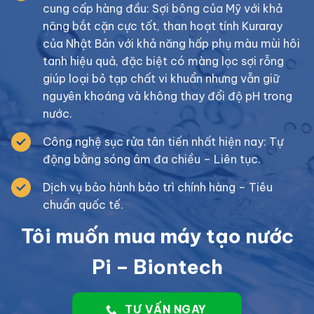
cung cấp hàng đầu: Sợi bông của Mỹ với khả
năng bắt cặn cực tốt, than hoạt tính Kuraray
của Nhật Bản với khả năng hấp phụ màu mùi hôi
tanh hiệu quả, đặc biệt có màng lọc sợi rỗng
giúp loại bỏ tạp chất vi khuẩn nhưng vẫn giữ
nguyên khoáng và không thay đổi độ pH trong
nước.
Công nghệ sục rửa tân tiến nhất hiện nay: Tự
động bằng sóng âm đa chiều – Liên tục.
Dịch vụ bảo hành bảo trì chính hàng – Tiêu
chuẩn quốc tế.
Tôi muốn mua máy tạo nước
Pi – Biontech
TƯ VẤN NGAY