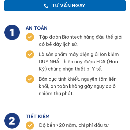
TƯ VẤN NGAY
AN TOÀN
Tập đoàn Biontech hàng đầu thế giới
có bề dày lịch sử.
Là sản phẩm máy điện giải Ion kiềm
DUY NHẤT hiện nay được FDA (Hoa
Kỳ) chứng nhận thiết bị Y tế.
Bản cực tinh khiết, nguyên tấm liền
khối, an toàn không gây nguy cơ ô
nhiễm thứ phát.
TIẾT KIỆM
Độ bền >20 năm, chi phí đầu tư