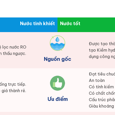
Nước tinh khiết
Nước tốt
Được tạo thà
ệ lọc nước RO
tạo Kiềm hyd
 thấu ngược.
dụng công ng
Nguồn gốc
Đạt tiêu chuẩ
An toàn
ống trực tiếp.
Có tính kiềm
 giá thành rẻ.
Có chất chố
Ưu điểm
Cấu trúc phâ
Giàu khoáng