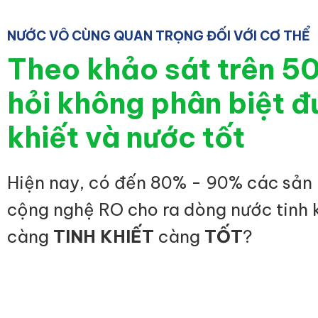
NƯỚC VÔ CÙNG QUAN TRỌNG ĐỐI VỚI CƠ THỂ
Theo khảo sát trên 5
hỏi không phân biệt đ
khiết và nước tốt
Hiện nay, có đến 80% - 90% các sản
cộng nghệ RO cho ra dòng nước tinh 
càng
TINH KHIẾT
càng
TỐT
?