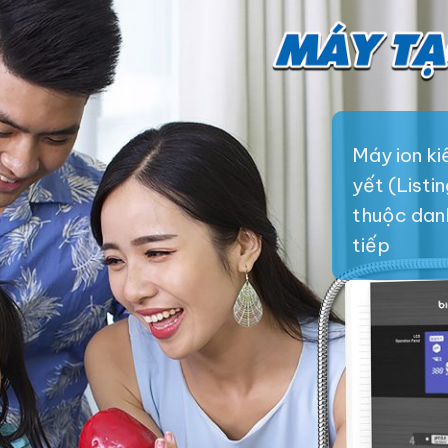
Máy ion k
yết (Listi
thuộc danh 
tiếp