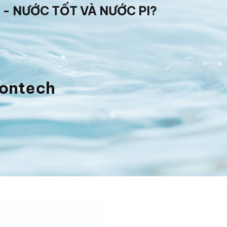
 - NƯỚC TỐT VÀ NƯỚC PI?
iontech