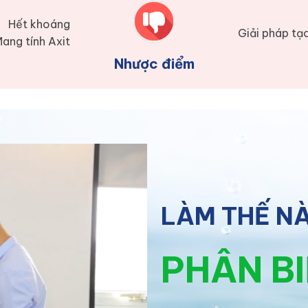
Hết khoáng
Giải pháp tạ
ang tính Axit
Nhược điểm
LÀM THẾ N
PHÂN B