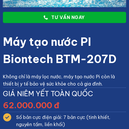
TƯ VẤN NGAY
Máy tạo nước PI
Biontech BTM-207D
Không chỉ là máy lọc nước, máy tạo nước Pi còn là
thiết bị y tế bảo vệ sức khỏe cho cả gia đình.
GIÁ NIÊM YẾT TOÀN QUỐC
62.000.000 đ
Số bản cực điện giải: 7 bản cực (tinh khiết,
nguyên tấm, liền khối)