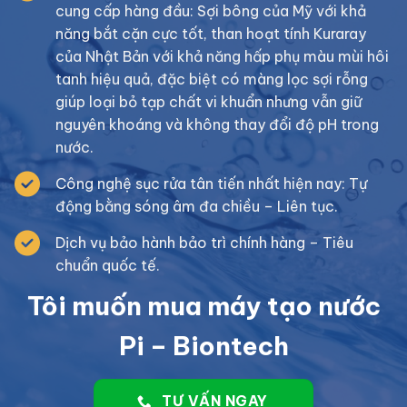
cung cấp hàng đầu: Sợi bông của Mỹ với khả
năng bắt cặn cực tốt, than hoạt tính Kuraray
của Nhật Bản với khả năng hấp phụ màu mùi hôi
tanh hiệu quả, đặc biệt có màng lọc sợi rỗng
giúp loại bỏ tạp chất vi khuẩn nhưng vẫn giữ
nguyên khoáng và không thay đổi độ pH trong
nước.
Công nghệ sục rửa tân tiến nhất hiện nay: Tự
động bằng sóng âm đa chiều – Liên tục.
Dịch vụ bảo hành bảo trì chính hàng – Tiêu
chuẩn quốc tế.
Tôi muốn mua máy tạo nước
Pi – Biontech
TƯ VẤN NGAY