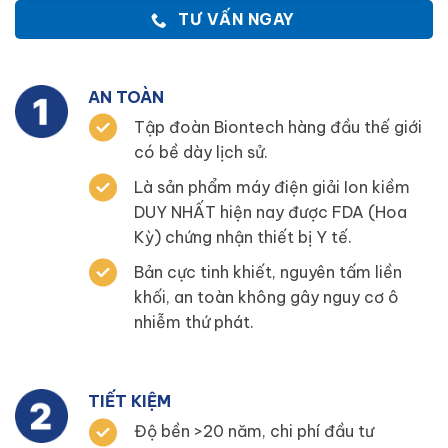
TƯ VẤN NGAY
AN TOÀN
Tập đoàn Biontech hàng đầu thế giới
có bề dày lịch sử.
Là sản phẩm máy điện giải Ion kiềm
DUY NHẤT hiện nay được FDA (Hoa
Kỳ) chứng nhận thiết bị Y tế.
Bản cực tinh khiết, nguyên tấm liền
khối, an toàn không gây nguy cơ ô
nhiễm thứ phát.
TIẾT KIỆM
Độ bền >20 năm, chi phí đầu tư