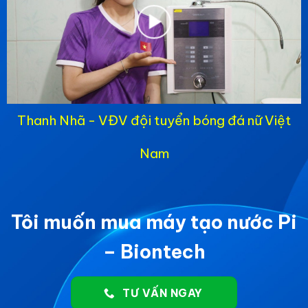
Thanh Nhã - VĐV đội tuyển bóng đá nữ Việt
Nam
Tôi muốn mua máy tạo nước Pi
– Biontech
TƯ VẤN NGAY