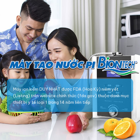
Máy ion kiềm DUY NHẤT được FDA (Hoa Kỳ) niêm yết
(Listing) trên website chính thức (fda.gov) thuộc danh mục
thiết bị y tế loại 1 trong 14 năm liên tiếp