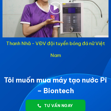
Thanh Nhã - VĐV đội tuyển bóng đá nữ Việt
Nam
Tôi muốn mua máy tạo nước Pi
– Biontech
TƯ VẤN NGAY