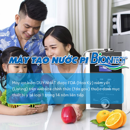
Máy ion kiềm DUY NHẤT được FDA (Hoa Kỳ) niêm yết
(Listing) trên website chính thức (fda.gov) thuộc danh mục
thiết bị y tế loại 1 trong 14 năm liên tiếp