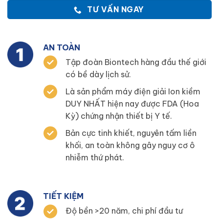
TƯ VẤN NGAY
AN TOÀN
Tập đoàn Biontech hàng đầu thế giới
có bề dày lịch sử.
Là sản phẩm máy điện giải Ion kiềm
DUY NHẤT hiện nay được FDA (Hoa
Kỳ) chứng nhận thiết bị Y tế.
Bản cực tinh khiết, nguyên tấm liền
khối, an toàn không gây nguy cơ ô
nhiễm thứ phát.
TIẾT KIỆM
Độ bền >20 năm, chi phí đầu tư