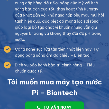
cung cấp hàng đầu: Sợi bông của Mỹ với khả
năng bắt cặn cực tốt, than hoạt tính Kuraray
của Nhật Bản với khả năng hấp phụ màu mùi hôi
tanh hiệu quả, đặc biệt có màng lọc sợi rỗng
giúp loại bỏ tạp chất vi khuẩn nhưng vẫn giữ
nguyên khoáng và không thay đổi độ pH trong
nước.
Công nghệ sục rửa tân tiến nhất hiện nay: Tự
động bằng sóng âm đa chiều – Liên tục.
Dịch vụ bảo hành bảo trì chính hàng – Tiêu
chuẩn quốc tế.
Tôi muốn mua máy tạo nước
Pi – Biontech
TƯ VẤN NGAY