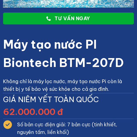
TƯ VẤN NGAY
Máy tạo nước PI
Biontech BTM-207D
Không chỉ là máy lọc nước, máy tạo nước Pi còn là
thiết bị y tế bảo vệ sức khỏe cho cả gia đình.
GIÁ NIÊM YẾT TOÀN QUỐC
62.000.000 đ
Số bản cực điện giải: 7 bản cực (tinh khiết,
nguyên tấm, liền khối)