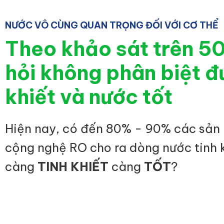
NƯỚC VÔ CÙNG QUAN TRỌNG ĐỐI VỚI CƠ THỂ
Theo khảo sát trên 5
hỏi không phân biệt đ
khiết và nước tốt
Hiện nay, có đến 80% - 90% các sản
cộng nghệ RO cho ra dòng nước tinh 
càng
TINH KHIẾT
càng
TỐT
?