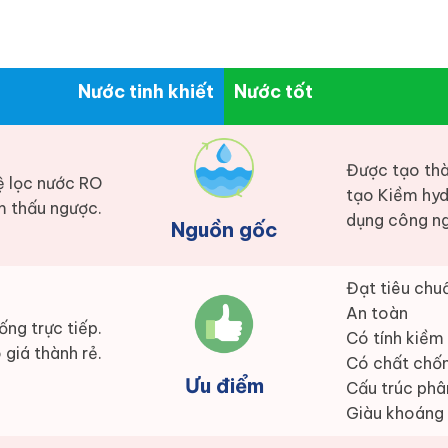
Nước tinh khiết
Nước tốt
Được tạo thà
ệ lọc nước RO
tạo Kiềm hyd
 thấu ngược.
dụng công ng
Nguồn gốc
Đạt tiêu chuẩ
An toàn
ống trực tiếp.
Có tính kiềm
 giá thành rẻ.
Có chất chố
Ưu điểm
Cấu trúc phâ
Giàu khoáng