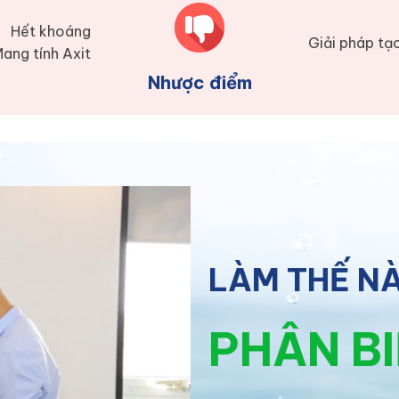
Hết khoáng
Giải pháp tạ
ang tính Axit
Nhược điểm
LÀM THẾ N
PHÂN B