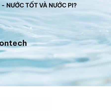
 - NƯỚC TỐT VÀ NƯỚC PI?
iontech