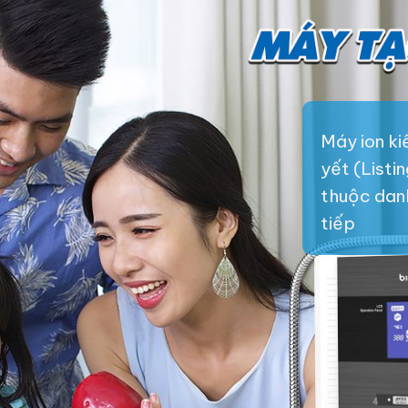
Máy ion k
yết (Listi
thuộc danh 
tiếp