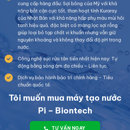
cung cấp hàng đầu: Sợi bông của Mỹ với khả
năng bắt cặn cực tốt, than hoạt tính Kuraray
của Nhật Bản với khả năng hấp phụ màu mùi hôi
tanh hiệu quả, đặc biệt có màng lọc sợi rỗng
giúp loại bỏ tạp chất vi khuẩn nhưng vẫn giữ
nguyên khoáng và không thay đổi độ pH trong
nước.
Công nghệ sục rửa tân tiến nhất hiện nay: Tự
động bằng sóng âm đa chiều – Liên tục.
Dịch vụ bảo hành bảo trì chính hàng – Tiêu
chuẩn quốc tế.
Tôi muốn mua máy tạo nước
Pi – Biontech
TƯ VẤN NGAY