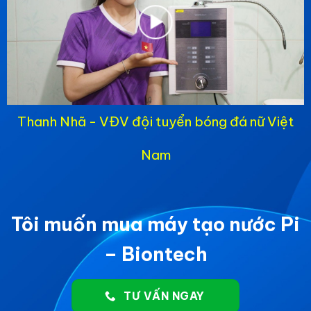
Thanh Nhã - VĐV đội tuyển bóng đá nữ Việt
Nam
Tôi muốn mua máy tạo nước Pi
– Biontech
TƯ VẤN NGAY