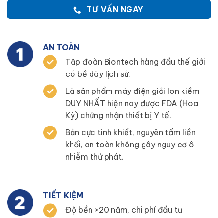
TƯ VẤN NGAY
AN TOÀN
Tập đoàn Biontech hàng đầu thế giới
có bề dày lịch sử.
Là sản phẩm máy điện giải Ion kiềm
DUY NHẤT hiện nay được FDA (Hoa
Kỳ) chứng nhận thiết bị Y tế.
Bản cực tinh khiết, nguyên tấm liền
khối, an toàn không gây nguy cơ ô
nhiễm thứ phát.
TIẾT KIỆM
Độ bền >20 năm, chi phí đầu tư