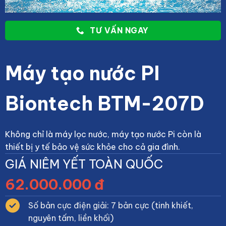
TƯ VẤN NGAY
Máy tạo nước PI
Biontech BTM-207D
Không chỉ là máy lọc nước, máy tạo nước Pi còn là
thiết bị y tế bảo vệ sức khỏe cho cả gia đình.
GIÁ NIÊM YẾT TOÀN QUỐC
62.000.000 đ
Số bản cực điện giải: 7 bản cực (tinh khiết,
nguyên tấm, liền khối)