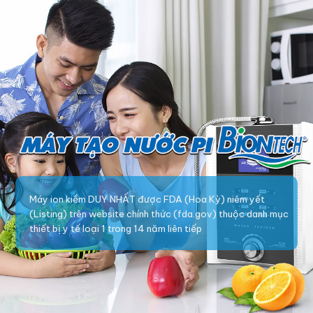
Máy ion kiềm DUY NHẤT được FDA (Hoa Kỳ) niêm yết
(Listing) trên website chính thức (fda.gov) thuộc danh mục
thiết bị y tế loại 1 trong 14 năm liên tiếp