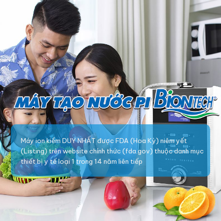
Máy ion kiềm DUY NHẤT được FDA (Hoa Kỳ) niêm yết
(Listing) trên website chính thức (fda.gov) thuộc danh mục
thiết bị y tế loại 1 trong 14 năm liên tiếp