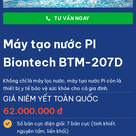
TƯ VẤN NGAY
Máy tạo nước PI
Biontech BTM-207D
Không chỉ là máy lọc nước, máy tạo nước Pi còn là
thiết bị y tế bảo vệ sức khỏe cho cả gia đình.
GIÁ NIÊM YẾT TOÀN QUỐC
62.000.000 đ
Số bản cực điện giải: 7 bản cực (tinh khiết,
nguyên tấm, liền khối)