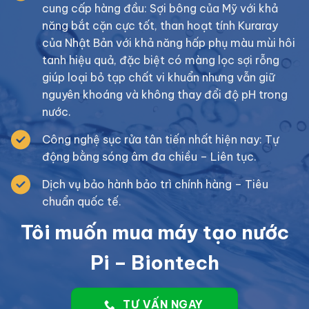
cung cấp hàng đầu: Sợi bông của Mỹ với khả
năng bắt cặn cực tốt, than hoạt tính Kuraray
của Nhật Bản với khả năng hấp phụ màu mùi hôi
tanh hiệu quả, đặc biệt có màng lọc sợi rỗng
giúp loại bỏ tạp chất vi khuẩn nhưng vẫn giữ
nguyên khoáng và không thay đổi độ pH trong
nước.
Công nghệ sục rửa tân tiến nhất hiện nay: Tự
động bằng sóng âm đa chiều – Liên tục.
Dịch vụ bảo hành bảo trì chính hàng – Tiêu
chuẩn quốc tế.
Tôi muốn mua máy tạo nước
Pi – Biontech
TƯ VẤN NGAY