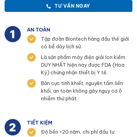
TƯ VẤN NGAY
AN TOÀN
Tập đoàn Biontech hàng đầu thế giới
có bề dày lịch sử.
Là sản phẩm máy điện giải Ion kiềm
DUY NHẤT hiện nay được FDA (Hoa
Kỳ) chứng nhận thiết bị Y tế.
Bản cực tinh khiết, nguyên tấm liền
khối, an toàn không gây nguy cơ ô
nhiễm thứ phát.
TIẾT KIỆM
Độ bền >20 năm, chi phí đầu tư