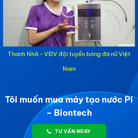
Thanh Nhã - VĐV đội tuyển bóng đá nữ Việt
Nam
Tôi muốn mua máy tạo nước Pi
– Biontech
TƯ VẤN NGAY