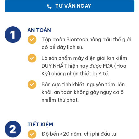
TƯ VẤN NGAY
AN TOÀN
Tập đoàn Biontech hàng đầu thế giới
có bề dày lịch sử.
Là sản phẩm máy điện giải Ion kiềm
DUY NHẤT hiện nay được FDA (Hoa
Kỳ) chứng nhận thiết bị Y tế.
Bản cực tinh khiết, nguyên tấm liền
khối, an toàn không gây nguy cơ ô
nhiễm thứ phát.
TIẾT KIỆM
Độ bền >20 năm, chi phí đầu tư