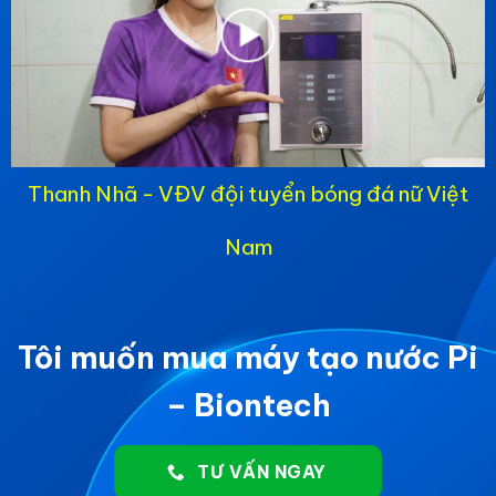
Thanh Nhã - VĐV đội tuyển bóng đá nữ Việt
Nam
Tôi muốn mua máy tạo nước Pi
– Biontech
TƯ VẤN NGAY