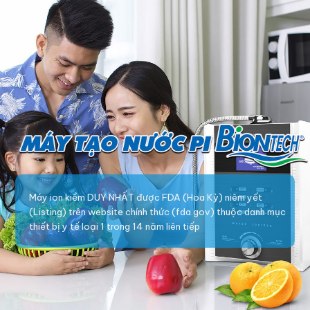
Máy ion kiềm DUY NHẤT được FDA (Hoa Kỳ) niêm yết
(Listing) trên website chính thức (fda.gov) thuộc danh mục
thiết bị y tế loại 1 trong 14 năm liên tiếp