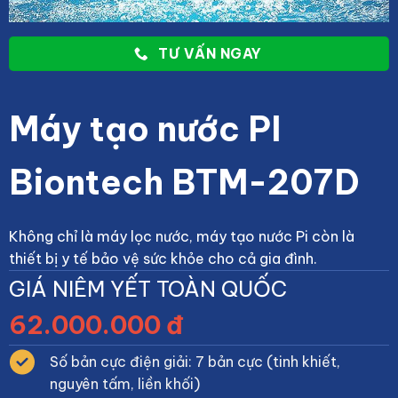
TƯ VẤN NGAY
Máy tạo nước PI
Biontech BTM-207D
Không chỉ là máy lọc nước, máy tạo nước Pi còn là
thiết bị y tế bảo vệ sức khỏe cho cả gia đình.
GIÁ NIÊM YẾT TOÀN QUỐC
62.000.000 đ
Số bản cực điện giải: 7 bản cực (tinh khiết,
nguyên tấm, liền khối)