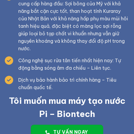
cung cấp hàng đầu: Sợi bông của Mỹ với khả
năng bắt cặn cực tốt, than hoạt tính Kuraray
của Nhật Bản với khả năng hấp phụ màu mùi hôi
tanh hiệu quả, đặc biệt có màng lọc sợi rỗng
giúp loại bỏ tạp chất vi khuẩn nhưng vẫn giữ
nguyên khoáng và không thay đổi độ pH trong
nước.
Công nghệ sục rửa tân tiến nhất hiện nay: Tự
động bằng sóng âm đa chiều – Liên tục.
Dịch vụ bảo hành bảo trì chính hàng – Tiêu
chuẩn quốc tế.
Tôi muốn mua máy tạo nước
Pi – Biontech
TƯ VẤN NGAY