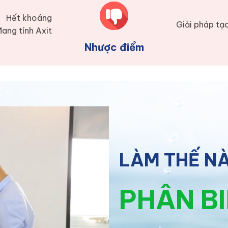
Hết khoáng
Giải pháp tạ
ang tính Axit
Nhược điểm
LÀM THẾ N
PHÂN B