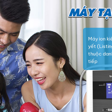
Máy ion k
yết (Listi
thuộc danh 
tiếp