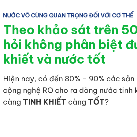
NƯỚC VÔ CÙNG QUAN TRỌNG ĐỐI VỚI CƠ THỂ
Theo khảo sát trên 5
hỏi không phân biệt đ
khiết và nước tốt
Hiện nay, có đến 80% - 90% các sản
cộng nghệ RO cho ra dòng nước tinh 
càng
TINH KHIẾT
càng
TỐT
?