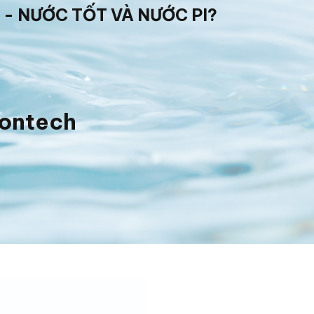
 - NƯỚC TỐT VÀ NƯỚC PI?
iontech