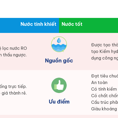
Nước tinh khiết
Nước tốt
Được tạo thà
ệ lọc nước RO
tạo Kiềm hyd
 thấu ngược.
dụng công ng
Nguồn gốc
Đạt tiêu chuẩ
An toàn
ống trực tiếp.
Có tính kiềm
 giá thành rẻ.
Có chất chố
Ưu điểm
Cấu trúc phâ
Giàu khoáng