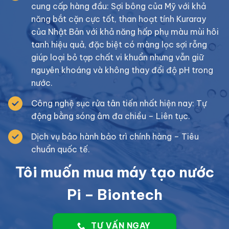
cung cấp hàng đầu: Sợi bông của Mỹ với khả
năng bắt cặn cực tốt, than hoạt tính Kuraray
của Nhật Bản với khả năng hấp phụ màu mùi hôi
tanh hiệu quả, đặc biệt có màng lọc sợi rỗng
giúp loại bỏ tạp chất vi khuẩn nhưng vẫn giữ
nguyên khoáng và không thay đổi độ pH trong
nước.
Công nghệ sục rửa tân tiến nhất hiện nay: Tự
động bằng sóng âm đa chiều – Liên tục.
Dịch vụ bảo hành bảo trì chính hàng – Tiêu
chuẩn quốc tế.
Tôi muốn mua máy tạo nước
Pi – Biontech
TƯ VẤN NGAY