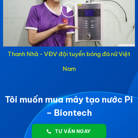
Thanh Nhã - VĐV đội tuyển bóng đá nữ Việt
Nam
Tôi muốn mua máy tạo nước Pi
– Biontech
TƯ VẤN NGAY