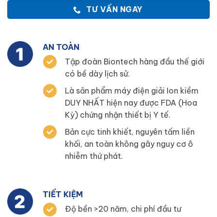
TƯ VẤN NGAY
AN TOÀN
Tập đoàn Biontech hàng đầu thế giới
có bề dày lịch sử.
Là sản phẩm máy điện giải Ion kiềm
DUY NHẤT hiện nay được FDA (Hoa
Kỳ) chứng nhận thiết bị Y tế.
Bản cực tinh khiết, nguyên tấm liền
khối, an toàn không gây nguy cơ ô
nhiễm thứ phát.
TIẾT KIỆM
Độ bền >20 năm, chi phí đầu tư