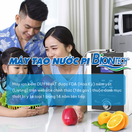
Máy ion kiềm DUY NHẤT được FDA (Hoa Kỳ) niêm yết
(Listing) trên website chính thức (fda.gov) thuộc danh mục
thiết bị y tế loại 1 trong 14 năm liên tiếp