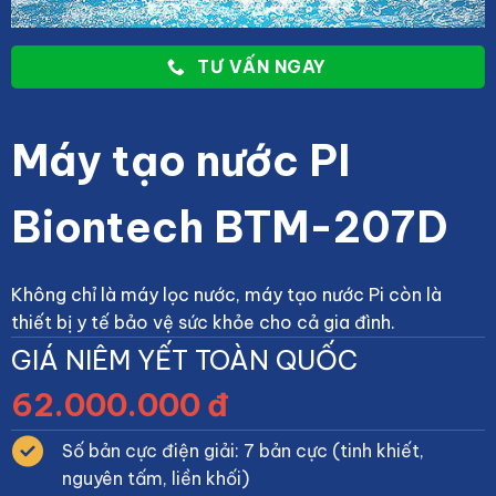
TƯ VẤN NGAY
Máy tạo nước PI
Biontech BTM-207D
Không chỉ là máy lọc nước, máy tạo nước Pi còn là
thiết bị y tế bảo vệ sức khỏe cho cả gia đình.
GIÁ NIÊM YẾT TOÀN QUỐC
62.000.000 đ
Số bản cực điện giải: 7 bản cực (tinh khiết,
nguyên tấm, liền khối)