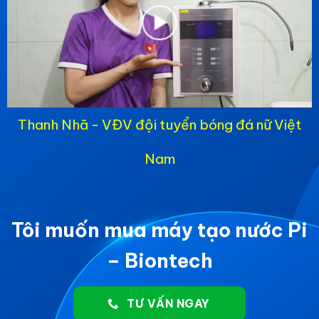
Thanh Nhã - VĐV đội tuyển bóng đá nữ Việt
Nam
Tôi muốn mua máy tạo nước Pi
– Biontech
TƯ VẤN NGAY