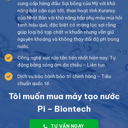
cung cấp hàng đầu: Sợi bông của Mỹ với khả
năng bắt cặn cực tốt, than hoạt tính Kuraray
của Nhật Bản với khả năng hấp phụ màu mùi hôi
tanh hiệu quả, đặc biệt có màng lọc sợi rỗng
giúp loại bỏ tạp chất vi khuẩn nhưng vẫn giữ
nguyên khoáng và không thay đổi độ pH trong
nước.
Công nghệ sục rửa tân tiến nhất hiện nay: Tự
động bằng sóng âm đa chiều – Liên tục.
Dịch vụ bảo hành bảo trì chính hàng – Tiêu
chuẩn quốc tế.
Tôi muốn mua máy tạo nước
Pi – Biontech
TƯ VẤN NGAY