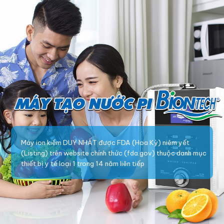
Máy ion kiềm DUY NHẤT được FDA (Hoa Kỳ) niêm yết
(Listing) trên website chính thức (fda.gov) thuộc danh mục
thiết bị y tế loại 1 trong 14 năm liên tiếp