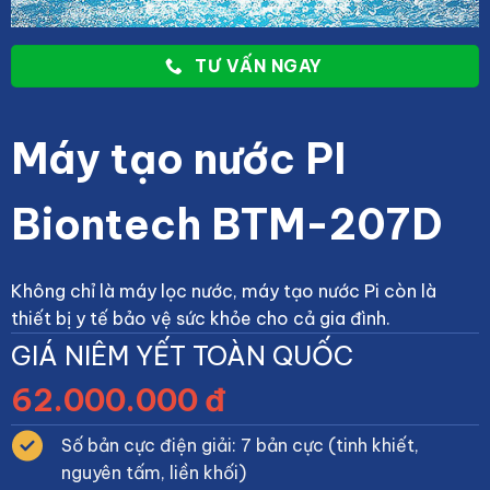
TƯ VẤN NGAY
Máy tạo nước PI
Biontech BTM-207D
Không chỉ là máy lọc nước, máy tạo nước Pi còn là
thiết bị y tế bảo vệ sức khỏe cho cả gia đình.
GIÁ NIÊM YẾT TOÀN QUỐC
62.000.000 đ
Số bản cực điện giải: 7 bản cực (tinh khiết,
nguyên tấm, liền khối)