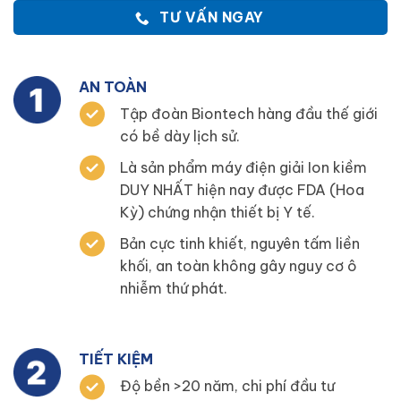
TƯ VẤN NGAY
AN TOÀN
Tập đoàn Biontech hàng đầu thế giới
có bề dày lịch sử.
Là sản phẩm máy điện giải Ion kiềm
DUY NHẤT hiện nay được FDA (Hoa
Kỳ) chứng nhận thiết bị Y tế.
Bản cực tinh khiết, nguyên tấm liền
khối, an toàn không gây nguy cơ ô
nhiễm thứ phát.
TIẾT KIỆM
Độ bền >20 năm, chi phí đầu tư