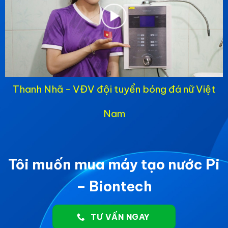
Thanh Nhã - VĐV đội tuyển bóng đá nữ Việt
Nam
Tôi muốn mua máy tạo nước Pi
– Biontech
TƯ VẤN NGAY