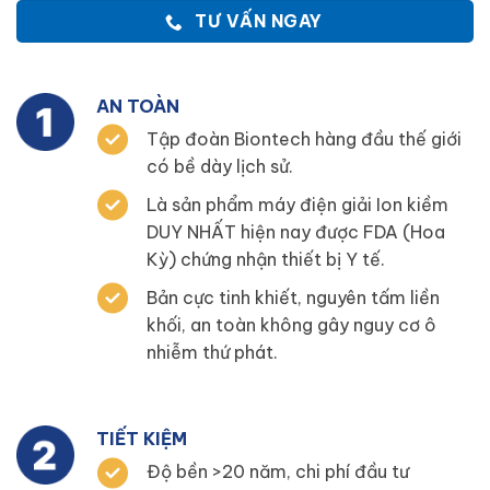
TƯ VẤN NGAY
AN TOÀN
Tập đoàn Biontech hàng đầu thế giới
có bề dày lịch sử.
Là sản phẩm máy điện giải Ion kiềm
DUY NHẤT hiện nay được FDA (Hoa
Kỳ) chứng nhận thiết bị Y tế.
Bản cực tinh khiết, nguyên tấm liền
khối, an toàn không gây nguy cơ ô
nhiễm thứ phát.
TIẾT KIỆM
Độ bền >20 năm, chi phí đầu tư