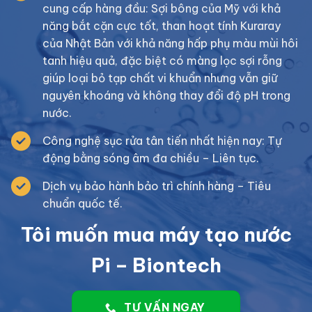
cung cấp hàng đầu: Sợi bông của Mỹ với khả
năng bắt cặn cực tốt, than hoạt tính Kuraray
của Nhật Bản với khả năng hấp phụ màu mùi hôi
tanh hiệu quả, đặc biệt có màng lọc sợi rỗng
giúp loại bỏ tạp chất vi khuẩn nhưng vẫn giữ
nguyên khoáng và không thay đổi độ pH trong
nước.
Công nghệ sục rửa tân tiến nhất hiện nay: Tự
động bằng sóng âm đa chiều – Liên tục.
Dịch vụ bảo hành bảo trì chính hàng – Tiêu
chuẩn quốc tế.
Tôi muốn mua máy tạo nước
Pi – Biontech
TƯ VẤN NGAY