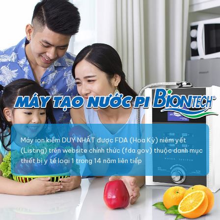
Máy ion kiềm DUY NHẤT được FDA (Hoa Kỳ) niêm yết
(Listing) trên website chính thức (fda.gov) thuộc danh mục
thiết bị y tế loại 1 trong 14 năm liên tiếp