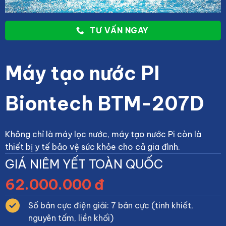
TƯ VẤN NGAY
Máy tạo nước PI
Biontech BTM-207D
Không chỉ là máy lọc nước, máy tạo nước Pi còn là
thiết bị y tế bảo vệ sức khỏe cho cả gia đình.
GIÁ NIÊM YẾT TOÀN QUỐC
62.000.000 đ
Số bản cực điện giải: 7 bản cực (tinh khiết,
nguyên tấm, liền khối)