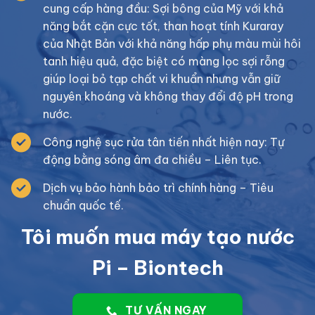
cung cấp hàng đầu: Sợi bông của Mỹ với khả
năng bắt cặn cực tốt, than hoạt tính Kuraray
của Nhật Bản với khả năng hấp phụ màu mùi hôi
tanh hiệu quả, đặc biệt có màng lọc sợi rỗng
giúp loại bỏ tạp chất vi khuẩn nhưng vẫn giữ
nguyên khoáng và không thay đổi độ pH trong
nước.
Công nghệ sục rửa tân tiến nhất hiện nay: Tự
động bằng sóng âm đa chiều – Liên tục.
Dịch vụ bảo hành bảo trì chính hàng – Tiêu
chuẩn quốc tế.
Tôi muốn mua máy tạo nước
Pi – Biontech
TƯ VẤN NGAY