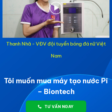
Thanh Nhã - VĐV đội tuyển bóng đá nữ Việt
Nam
Tôi muốn mua máy tạo nước Pi
– Biontech
TƯ VẤN NGAY