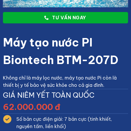
TƯ VẤN NGAY
Máy tạo nước PI
Biontech BTM-207D
Không chỉ là máy lọc nước, máy tạo nước Pi còn là
thiết bị y tế bảo vệ sức khỏe cho cả gia đình.
GIÁ NIÊM YẾT TOÀN QUỐC
62.000.000 đ
Số bản cực điện giải: 7 bản cực (tinh khiết,
nguyên tấm, liền khối)