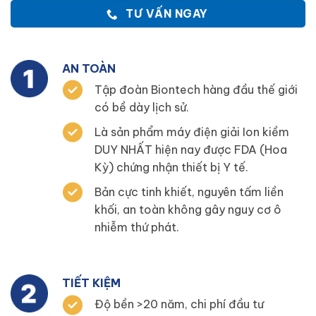
TƯ VẤN NGAY
AN TOÀN
Tập đoàn Biontech hàng đầu thế giới
có bề dày lịch sử.
Là sản phẩm máy điện giải Ion kiềm
DUY NHẤT hiện nay được FDA (Hoa
Kỳ) chứng nhận thiết bị Y tế.
Bản cực tinh khiết, nguyên tấm liền
khối, an toàn không gây nguy cơ ô
nhiễm thứ phát.
TIẾT KIỆM
Độ bền >20 năm, chi phí đầu tư