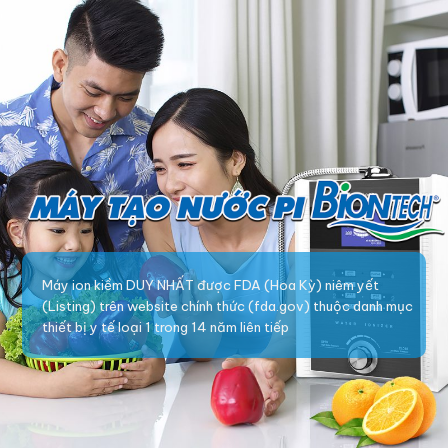
Máy ion kiềm DUY NHẤT được FDA (Hoa Kỳ) niêm yết
(Listing) trên website chính thức (fda.gov) thuộc danh mục
thiết bị y tế loại 1 trong 14 năm liên tiếp