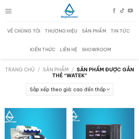
Chuyển
đến
nội
dung
VỀ CHÚNG TÔI
THƯƠNG HIỆU
SẢN PHẨM
TIN TỨC
KIẾN THỨC
LIÊN HỆ
SHOWROOM
TRANG CHỦ
/
SẢN PHẨM
/
SẢN PHẨM ĐƯỢC GẮN
THẺ “WATEK”