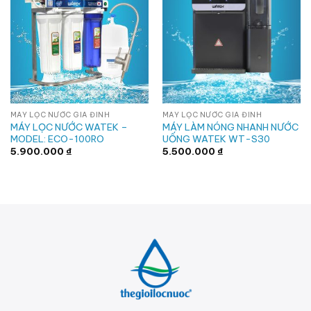
MÁY LỌC NƯỚC GIA ĐÌNH
MÁY LỌC NƯỚC GIA ĐÌNH
MÁY LỌC NƯỚC WATEK –
MÁY LÀM NÓNG NHANH NƯỚC
MODEL: ECO-100RO
UỐNG WATEK WT-S30
5.900.000
₫
5.500.000
₫