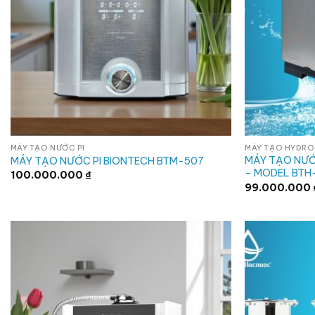
MÁY TẠO NƯỚC PI
MÁY TẠO HYDR
MÁY TẠO NƯỚ
MÁY TẠO NƯỚC PI BIONTECH BTM-507
– MODEL BTH
100.000.000
₫
99.000.000