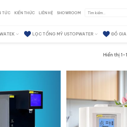
Tìm
N TỨC
KIẾN THỨC
LIÊN HỆ
SHOWROOM
kiếm:
 WATEK
LỌC TỔNG MỸ USTOPWATER
ĐỒ GI
Hiển thị 1