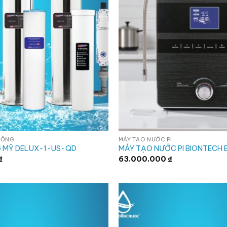
TỔNG
MÁY TẠO NƯỚC PI
 MỸ DELUX-1-US-QD
MÁY TẠO NƯỚC PI BIONTECH
₫
63.000.000
₫