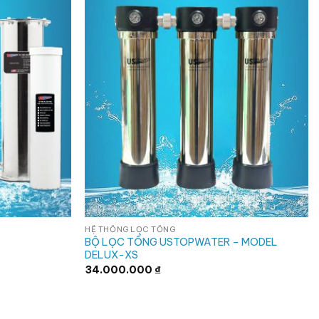
HỆ THỐNG LỌC TỔNG
BỘ LỌC TỔNG USTOPWATER – MODEL
DELUX-XS
34.000.000
₫