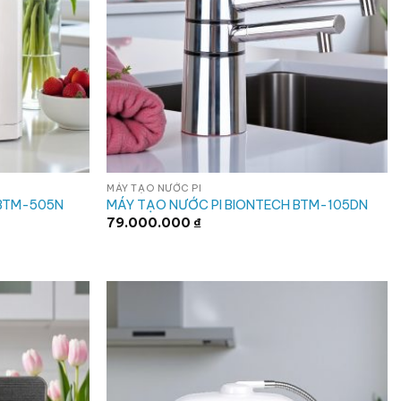
MÁY TẠO NƯỚC PI
 BTM-505N
MÁY TẠO NƯỚC PI BIONTECH BTM-105DN
79.000.000
₫