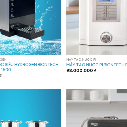
OGEN
MÁY TẠO NƯỚC PI
C SIÊU HYDROGEN BIONTECH
MÁY TẠO NƯỚC PI BIONTECH
-1600
98.000.000
₫
₫