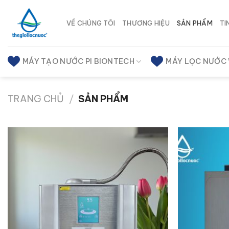
Chuyển
đến
VỀ CHÚNG TÔI
THƯƠNG HIỆU
SẢN PHẨM
TI
nội
dung
MÁY TẠO NƯỚC PI BIONTECH
MÁY LỌC NƯỚC
TRANG CHỦ
/
SẢN PHẨM