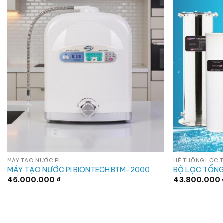
MÁY TẠO NƯỚC PI
HỆ THỐNG LỌC 
MÁY TẠO NƯỚC PI BIONTECH BTM-2000
BỘ LỌC TỔNG
45.000.000
₫
43.800.000