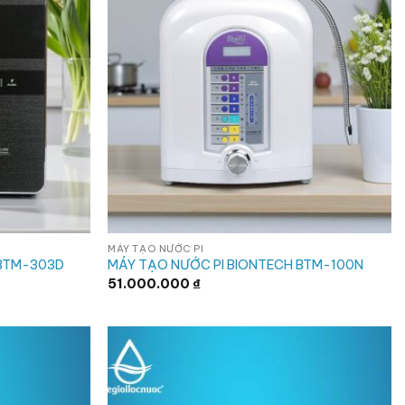
MÁY TẠO NƯỚC PI
 BTM-303D
MÁY TẠO NƯỚC PI BIONTECH BTM-100N
51.000.000
₫