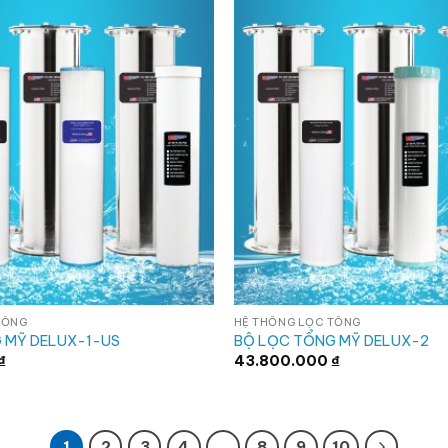
TỔNG
HỆ THỐNG LỌC TỔNG
 MỸ DELUX-1-US
BỘ LỌC TỔNG MỸ DELUX-2
₫
43.800.000
₫
1
2
3
4
…
8
9
10