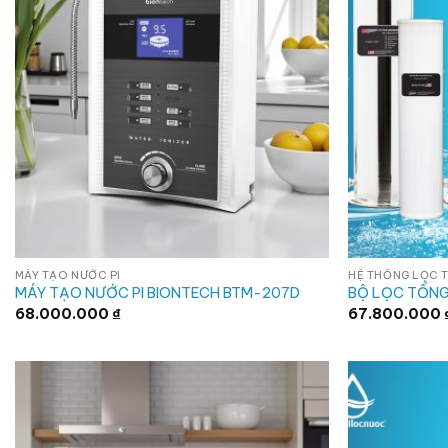
MÁY TẠO NƯỚC PI
HỆ THỐNG LỌC 
MÁY TẠO NƯỚC PI BIONTECH BTM-207D
BỘ LỌC TỔNG
68.000.000
₫
67.800.000