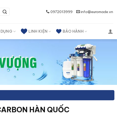
0972013999
info@euromade.vn
A DỤNG
LINH KIỆN
BẢO HÀNH
-CARBON HÀN QUỐC