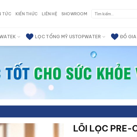
Tìm
N TỨC
KIẾN THỨC
LIÊN HỆ
SHOWROOM
kiếm:
 WATEK
LỌC TỔNG MỸ USTOPWATER
ĐỒ GI
LÕI LỌC PRE