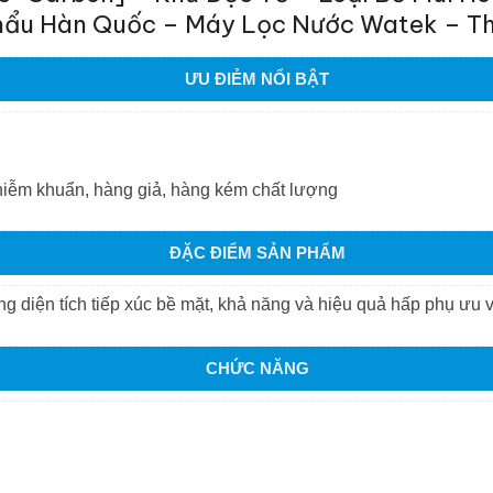
ẩu Hàn Quốc – Máy Lọc Nước Watek – Th
ƯU ĐIẺM NỔI BẬT
hiễm khuẩn, hàng giả, hàng kém chất lượng
ĐẶC ĐIỂM SẢN PHẨM
ăng diện tích tiếp xúc bề mặt, khả năng và hiệu quả hấp phụ ưu v
CHỨC NĂNG