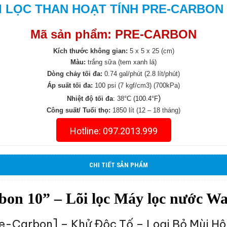
I LỌC THAN HOẠT TÍNH PRE-CARBON 
Mã sản phẩm: PRE-CARBON
Kích thước không gian:
5 x 5 x 25 (cm)
Màu:
trắng sữa (tem xanh lá)
Dòng chảy tối đa:
0.74 gal/phút (2.8 lít/phút)
Áp suất tối đa:
100 psi (7 kgf/cm3) (700kPa)
)
Nhiệt độ tối đa
:
38
°C (100.4
°F
Công suất/ Tuổi thọ:
1850 lít (12 – 18 tháng)
Hotline: 097.2013.999
CHI TIẾT SẢN PHẨM
rbon 10” – Lõi lọc Máy lọc nước W
Pre-Carbon] – Khử Độc Tố – Loại Bỏ Mùi H