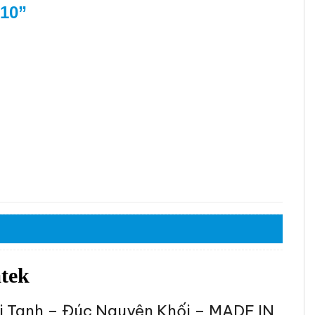
10”
atek
ôi Tanh – Đúc Nguyên Khối – MADE IN