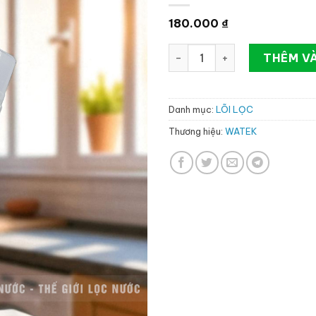
180.000
₫
LÕI LỌC PRE-CARBON HÀN 
THÊM V
Danh mục:
LÕI LỌC
Thương hiệu:
WATEK