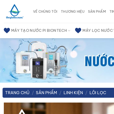
Chuyển
đến
VỀ CHÚNG TÔI
THƯƠNG HIỆU
SẢN PHẨM
TI
nội
dung
MÁY TẠO NƯỚC PI BIONTECH
MÁY LỌC NƯỚC
TRANG CHỦ
/
SẢN PHẨM
/
LINH KIỆN
/
LÕI LỌC