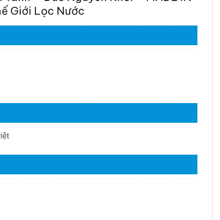
ế Giới Lọc Nước
iệt