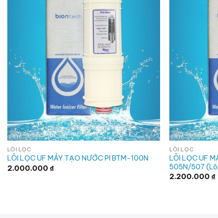
LÕI LỌC
LÕI LỌC
LÕI LỌC UF M
LÕI LỌC UF MÁY TẠO NƯỚC PI BTM-100N
505N/507 (Lõi
2.000.000
₫
2.200.000
₫