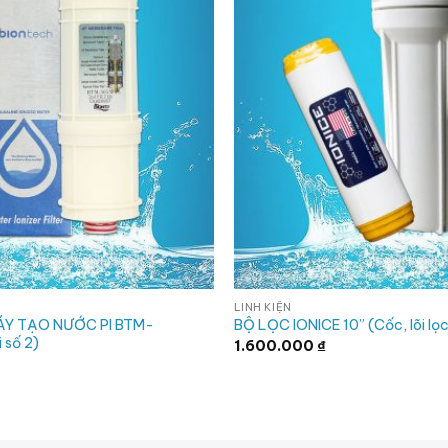
LINH KIỆN
ÁY TẠO NƯỚC PI BTM-
BỘ LỌC IONICE 10” (Cốc, lõi lọc
 số 2)
1.600.000
₫