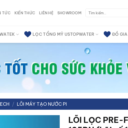
Tìm
N TỨC
KIẾN THỨC
LIÊN HỆ
SHOWROOM
kiếm:
 WATEK
LỌC TỔNG MỸ USTOPWATER
ĐỒ GI
TECH
/
LÕI MÁY TẠO NƯỚC PI
LÕI LỌC PRE-