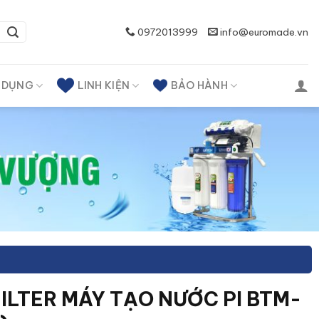
0972013999
info@euromade.vn
A DỤNG
LINH KIỆN
BẢO HÀNH
FILTER MÁY TẠO NƯỚC PI BTM-