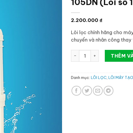
105DN (Lõi số 1
2.200.000
₫
Lõi lọc chính hãng cho máy
chuyển và nhân công thay 
LÕI LỌC PRE-FILTER MÁY TẠ
THÊM V
Danh mục:
LÕI LỌC
,
LÕI MÁY TẠO