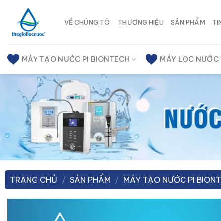
Chuyển
đến
VỀ CHÚNG TÔI
THƯƠNG HIỆU
SẢN PHẨM
TI
nội
dung
MÁY TẠO NƯỚC PI BIONTECH
MÁY LỌC NƯỚC
TRANG CHỦ
/
SẢN PHẨM
/
MÁY TẠO NƯỚC PI BION