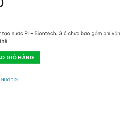
)
 tạo nước Pi – Biontech. Giá chưa bao gồm phí vận
thế.
O NƯỚC PI BTM-105DN (Lõi số 1) số lượng
ÀO GIỎ HÀNG
 NƯỚC PI