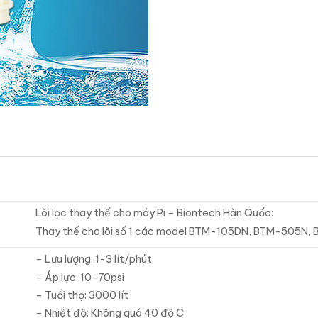
Lõi lọc thay thế cho máy Pi – Biontech Hàn Quốc:
Thay thế cho lõi số 1 các model BTM-105DN, BTM-505N,
– Lưu lượng: 1-3 lít/phút
– Áp lực: 10-70psi
– Tuổi thọ: 3000 lít
– Nhiệt độ: Không quá 40 độ C