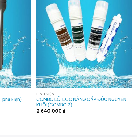
LINH KIỆN
COMBO LÕI LỌC NÂNG CẤP ĐÚC NGUYÊN
, phụ kiện)
KHỐI (COMBO 2)
2.640.000
₫