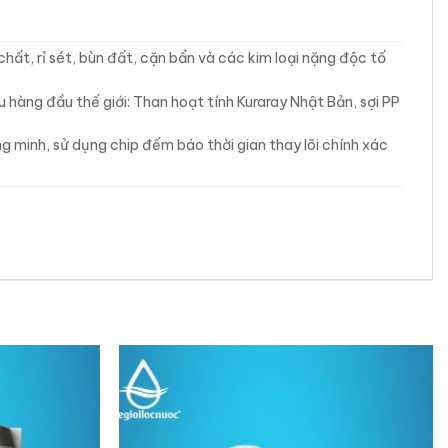
chất, rỉ sét, bùn đất, cặn bẩn và các kim loại nặng độc tố
u hàng đầu thế giới: Than hoạt tính Kuraray Nhật Bản, sợi PP
g minh, sử dụng chip đếm báo thời gian thay lõi chính xác