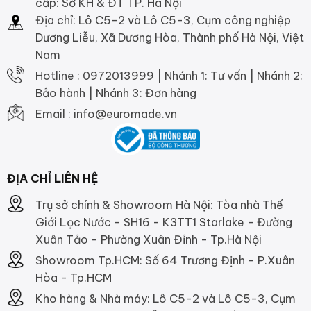
cấp: Sở KH & ĐT TP. Hà Nội
Địa chỉ: Lô C5-2 và Lô C5-3, Cụm công nghiệp
Dương Liễu, Xã Dương Hòa, Thành phố Hà Nội, Việt
Nam
Hotline : 0972013999 | Nhánh 1: Tư vấn | Nhánh 2:
Bảo hành | Nhánh 3: Đơn hàng
Email : info@euromade.vn
ĐỊA CHỈ LIÊN HỆ
Trụ sở chính & Showroom Hà Nội: Tòa nhà Thế
Giới Lọc Nước - SH16 - K3TT1 Starlake - Đường
Xuân Tảo - Phường Xuân Đỉnh - Tp.Hà Nội
Showroom Tp.HCM: Số 64 Trương Định - P.Xuân
Hòa - Tp.HCM
Kho hàng & Nhà máy: Lô C5-2 và Lô C5-3, Cụm