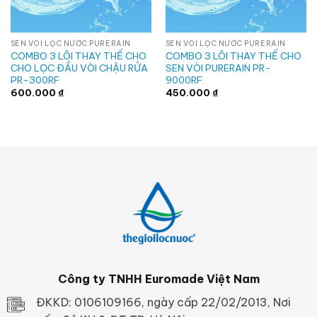
SEN VÒI LỌC NƯỚC PURERAIN
SEN VÒI LỌC NƯỚC PURERAIN
COMBO 3 LÕI THAY THẾ CHO
COMBO 3 LÕI THAY THẾ CHO
CHO LỌC ĐẦU VÒI CHẬU RỬA
SEN VÒI PURERAIN PR-
PR-300RF
9000RF
600.000
₫
450.000
₫
Công ty TNHH Euromade Việt Nam
ĐKKD: 0106109166, ngày cấp 22/02/2013, Nơi