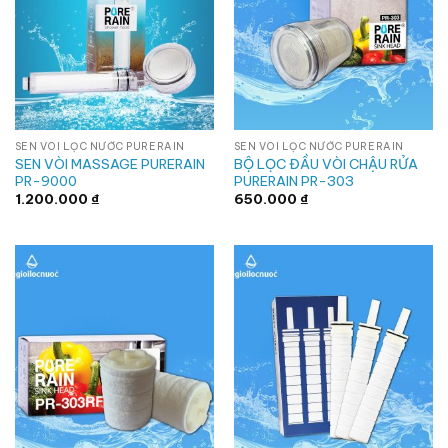
SEN VÒI LỌC NƯỚC PURERAIN
SEN VÒI LỌC NƯỚC PURERAIN
SEN VÒI MASSAGE PURERAIN
BỘ LỌC ĐẦU VÒI CHẬU RỬA
PR-9000
PURERAIN PR-303
1.200.000
₫
650.000
₫