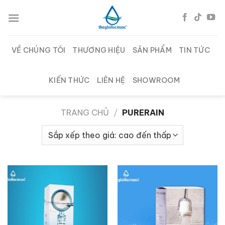
Chuyển
đến
nội
dung
VỀ CHÚNG TÔI
THƯƠNG HIỆU
SẢN PHẨM
TIN TỨC
KIẾN THỨC
LIÊN HỆ
SHOWROOM
TRANG CHỦ
/
PURERAIN