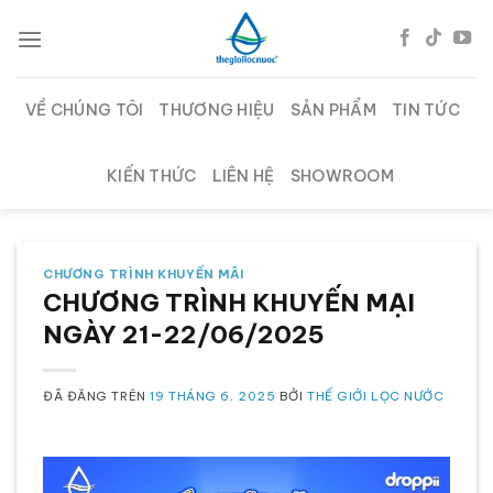
Chuyển
đến
nội
dung
VỀ CHÚNG TÔI
THƯƠNG HIỆU
SẢN PHẨM
TIN TỨC
KIẾN THỨC
LIÊN HỆ
SHOWROOM
CHƯƠNG TRÌNH KHUYẾN MÃI
CHƯƠNG TRÌNH KHUYẾN MẠI
NGÀY 21-22/06/2025
ĐÃ ĐĂNG TRÊN
19 THÁNG 6, 2025
BỞI
THẾ GIỚI LỌC NƯỚC