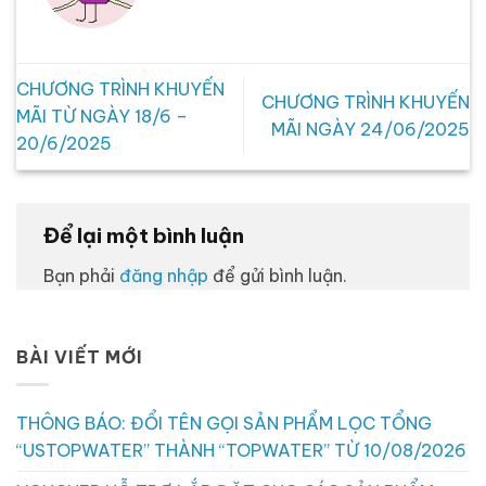
CHƯƠNG TRÌNH KHUYẾN
CHƯƠNG TRÌNH KHUYẾN
MÃI TỪ NGÀY 18/6 –
MÃI NGÀY 24/06/2025
20/6/2025
Để lại một bình luận
Bạn phải
đăng nhập
để gửi bình luận.
BÀI VIẾT MỚI
THÔNG BÁO: ĐỔI TÊN GỌI SẢN PHẨM LỌC TỔNG
“USTOPWATER” THÀNH “TOPWATER” TỪ 10/08/2026