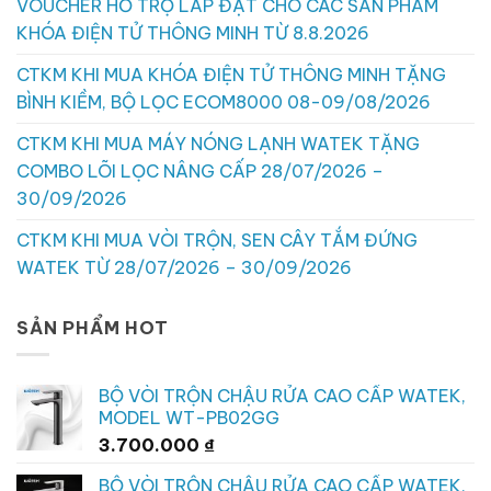
VOUCHER HỖ TRỢ LẮP ĐẶT CHO CÁC SẢN PHẨM
KHÓA ĐIỆN TỬ THÔNG MINH TỪ 8.8.2026
CTKM KHI MUA KHÓA ĐIỆN TỬ THÔNG MINH TẶNG
BÌNH KIỀM, BỘ LỌC ECOM8000 08-09/08/2026
CTKM KHI MUA MÁY NÓNG LẠNH WATEK TẶNG
COMBO LÕI LỌC NÂNG CẤP 28/07/2026 –
30/09/2026
CTKM KHI MUA VÒI TRỘN, SEN CÂY TẮM ĐỨNG
WATEK TỪ 28/07/2026 – 30/09/2026
SẢN PHẨM HOT
BỘ VÒI TRỘN CHẬU RỬA CAO CẤP WATEK,
MODEL WT-PB02GG
3.700.000
₫
BỘ VÒI TRỘN CHẬU RỬA CAO CẤP WATEK,