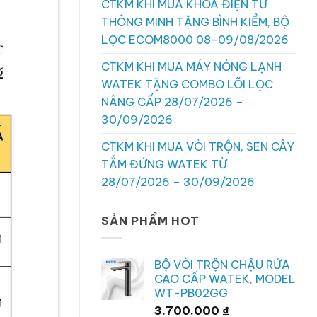
CTKM KHI MUA KHÓA ĐIỆN TỬ
THÔNG MINH TẶNG BÌNH KIỀM, BỘ
LỌC ECOM8000 08-09/08/2026
CTKM KHI MUA MÁY NÓNG LẠNH
WATEK TẶNG COMBO LÕI LỌC
NÂNG CẤP 28/07/2026 –
30/09/2026
CTKM KHI MUA VÒI TRỘN, SEN CÂY
TẮM ĐỨNG WATEK TỪ
28/07/2026 – 30/09/2026
SẢN PHẨM HOT
BỘ VÒI TRỘN CHẬU RỬA
CAO CẤP WATEK, MODEL
WT-PB02GG
3.700.000
₫