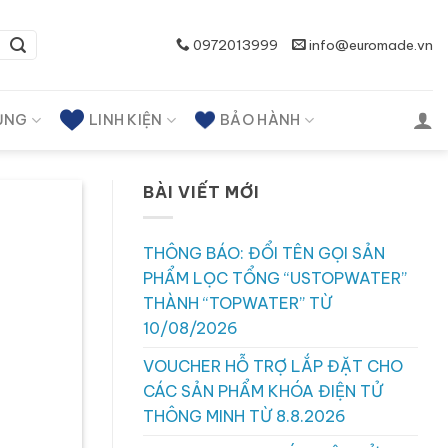
0972013999
info@euromade.vn
ỤNG
LINH KIỆN
BẢO HÀNH
BÀI VIẾT MỚI
THÔNG BÁO: ĐỔI TÊN GỌI SẢN
PHẨM LỌC TỔNG “USTOPWATER”
THÀNH “TOPWATER” TỪ
10/08/2026
VOUCHER HỖ TRỢ LẮP ĐẶT CHO
CÁC SẢN PHẨM KHÓA ĐIỆN TỬ
THÔNG MINH TỪ 8.8.2026