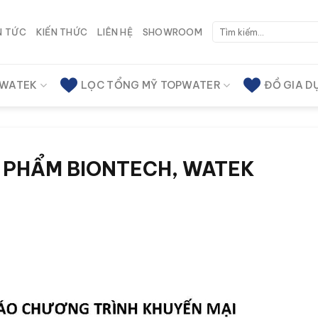
Tìm
N TỨC
KIẾN THỨC
LIÊN HỆ
SHOWROOM
kiếm:
 WATEK
LỌC TỔNG MỸ TOPWATER
ĐỒ GIA D
 PHẨM BIONTECH, WATEK