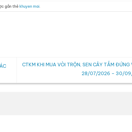
ợc gắn thẻ
khuyen mai
.
CTKM KHI MUA VÒI TRỘN, SEN CÂY TẮM ĐỨNG
CÁC
28/07/2026 – 30/0