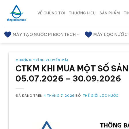
Chuyển
đến
VỀ CHÚNG TÔI
THƯƠNG HIỆU
SẢN PHẨM
TI
nội
dung
MÁY TẠO NƯỚC PI BIONTECH
MÁY LỌC NƯỚC
CHƯƠNG TRÌNH KHUYẾN MÃI
CTKM KHI MUA MỘT SỐ SẢN
05.07.2026 – 30.09.2026
ĐÃ ĐĂNG TRÊN
4 THÁNG 7, 2026
BỞI
THẾ GIỚI LỌC NƯỚC