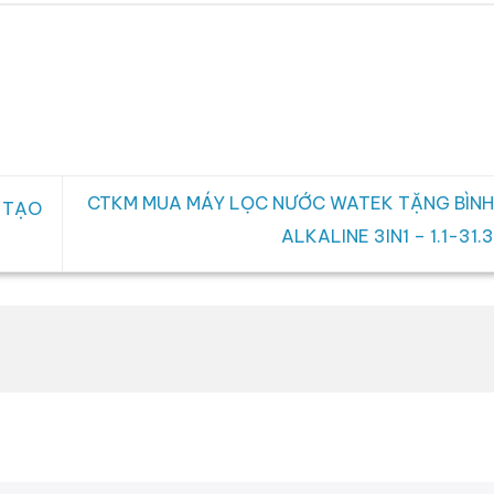
CTKM MUA MÁY LỌC NƯỚC WATEK TẶNG BÌNH
 TẠO
ALKALINE 3IN1 – 1.1-31.