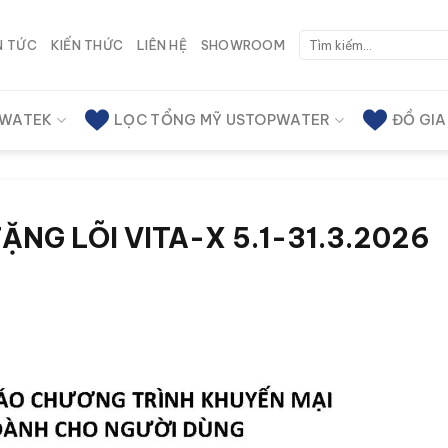
Tìm
N TỨC
KIẾN THỨC
LIÊN HỆ
SHOWROOM
kiếm:
 WATEK
LỌC TỔNG MỸ USTOPWATER
ĐỒ GI
ẶNG LÕI VITA-X 5.1-31.3.2026