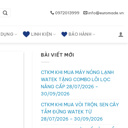
0972013999
info@euromade.vn
A DỤNG
LINH KIỆN
BẢO HÀNH
BÀI VIẾT MỚI
CTKM KHI MUA MÁY NÓNG LẠNH
WATEK TẶNG COMBO LÕI LỌC
NÂNG CẤP 28/07/2026 –
30/09/2026
CTKM KHI MUA VÒI TRỘN, SEN CÂY
TẮM ĐỨNG WATEK TỪ
28/07/2026 – 30/09/2026