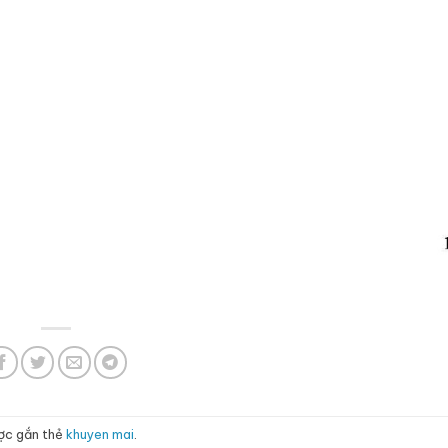
ợc gắn thẻ
khuyen mai
.