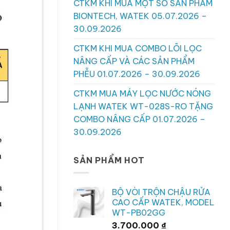
CTKM KHI MUA MỘT SỐ SẢN PHẨM
BIONTECH, WATEK 05.07.2026 –
30.09.2026
CTKM KHI MUA COMBO LÕI LỌC
NÂNG CẤP VÀ CÁC SẢN PHẨM
PHỄU 01.07.2026 – 30.09.2026
CTKM MUA MÁY LỌC NƯỚC NÓNG
LẠNH WATEK WT-028S-RO TẶNG
COMBO NÂNG CẤP 01.07.2026 –
30.09.2026
SẢN PHẨM HOT
BỘ VÒI TRỘN CHẬU RỬA
CAO CẤP WATEK, MODEL
WT-PB02GG
3.700.000
₫