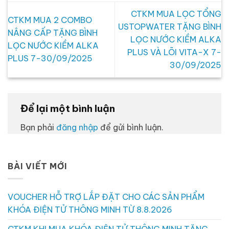
CTKM MUA LỌC TỔNG
CTKM MUA 2 COMBO
USTOPWATER TẶNG BÌNH
NÂNG CẤP TẶNG BÌNH
LỌC NƯỚC KIỀM ALKA
LỌC NƯỚC KIỀM ALKA
PLUS VÀ LÕI VITA-X 7-
PLUS 7-30/09/2025
30/09/2025
Để lại một bình luận
Bạn phải
đăng nhập
để gửi bình luận.
BÀI VIẾT MỚI
VOUCHER HỖ TRỢ LẮP ĐẶT CHO CÁC SẢN PHẨM
KHÓA ĐIỆN TỬ THÔNG MINH TỪ 8.8.2026