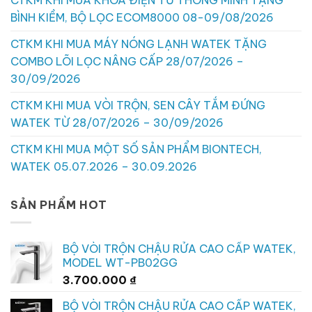
CTKM KHI MUA KHÓA ĐIỆN TỬ THÔNG MINH TẶNG
BÌNH KIỀM, BỘ LỌC ECOM8000 08-09/08/2026
CTKM KHI MUA MÁY NÓNG LẠNH WATEK TẶNG
COMBO LÕI LỌC NÂNG CẤP 28/07/2026 –
30/09/2026
CTKM KHI MUA VÒI TRỘN, SEN CÂY TẮM ĐỨNG
WATEK TỪ 28/07/2026 – 30/09/2026
CTKM KHI MUA MỘT SỐ SẢN PHẨM BIONTECH,
WATEK 05.07.2026 – 30.09.2026
SẢN PHẨM HOT
BỘ VÒI TRỘN CHẬU RỬA CAO CẤP WATEK,
MODEL WT-PB02GG
3.700.000
₫
BỘ VÒI TRỘN CHẬU RỬA CAO CẤP WATEK,