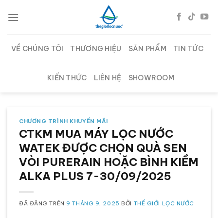
Chuyển
đến
nội
dung
VỀ CHÚNG TÔI
THƯƠNG HIỆU
SẢN PHẨM
TIN TỨC
KIẾN THỨC
LIÊN HỆ
SHOWROOM
CHƯƠNG TRÌNH KHUYẾN MÃI
CTKM MUA MÁY LỌC NƯỚC
WATEK ĐƯỢC CHỌN QUÀ SEN
VÒI PURERAIN HOẶC BÌNH KIỀM
ALKA PLUS 7-30/09/2025
ĐÃ ĐĂNG TRÊN
9 THÁNG 9, 2025
BỞI
THẾ GIỚI LỌC NƯỚC