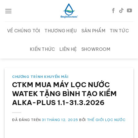
Chuyển
đến
nội
dung
VỀ CHÚNG TÔI
THƯƠNG HIỆU
SẢN PHẨM
TIN TỨC
KIẾN THỨC
LIÊN HỆ
SHOWROOM
CHƯƠNG TRÌNH KHUYẾN MÃI
CTKM MUA MÁY LỌC NƯỚC
WATEK TẶNG BÌNH TẠO KIỀM
ALKA-PLUS 1.1-31.3.2026
ĐÃ ĐĂNG TRÊN
31 THÁNG 12, 2025
BỞI
THẾ GIỚI LỌC NƯỚC