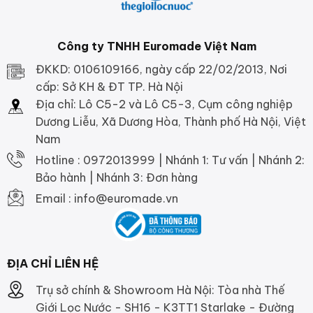
Công ty TNHH Euromade Việt Nam
ĐKKD: 0106109166, ngày cấp 22/02/2013, Nơi
cấp: Sở KH & ĐT TP. Hà Nội
Địa chỉ: Lô C5-2 và Lô C5-3, Cụm công nghiệp
Dương Liễu, Xã Dương Hòa, Thành phố Hà Nội, Việt
Nam
Hotline : 0972013999 | Nhánh 1: Tư vấn | Nhánh 2:
Bảo hành | Nhánh 3: Đơn hàng
Email : info@euromade.vn
ĐỊA CHỈ LIÊN HỆ
Trụ sở chính & Showroom Hà Nội: Tòa nhà Thế
Giới Lọc Nước - SH16 - K3TT1 Starlake - Đường