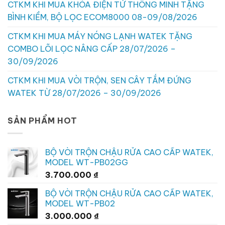
CTKM KHI MUA KHÓA ĐIỆN TỬ THÔNG MINH TẶNG
BÌNH KIỀM, BỘ LỌC ECOM8000 08-09/08/2026
CTKM KHI MUA MÁY NÓNG LẠNH WATEK TẶNG
COMBO LÕI LỌC NÂNG CẤP 28/07/2026 –
30/09/2026
CTKM KHI MUA VÒI TRỘN, SEN CÂY TẮM ĐỨNG
WATEK TỪ 28/07/2026 – 30/09/2026
SẢN PHẨM HOT
BỘ VÒI TRỘN CHẬU RỬA CAO CẤP WATEK,
MODEL WT-PB02GG
3.700.000
₫
BỘ VÒI TRỘN CHẬU RỬA CAO CẤP WATEK,
MODEL WT-PB02
3.000.000
₫