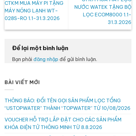
CTKM MUA MÁY PI TẶNG
NƯỚC WATEK TẶNG BỘ
MÁY NÓNG LẠNH WT-
LỌC ECOM8000 1.1-
028S-RO 1.1-31.3.2026
31.3.2026
Để lại một bình luận
Bạn phải
đăng nhập
để gửi bình luận.
BÀI VIẾT MỚI
THÔNG BÁO: ĐỔI TÊN GỌI SẢN PHẨM LỌC TỔNG
“USTOPWATER” THÀNH “TOPWATER” TỪ 10/08/2026
VOUCHER HỖ TRỢ LẮP ĐẶT CHO CÁC SẢN PHẨM
KHÓA ĐIỆN TỬ THÔNG MINH TỪ 8.8.2026